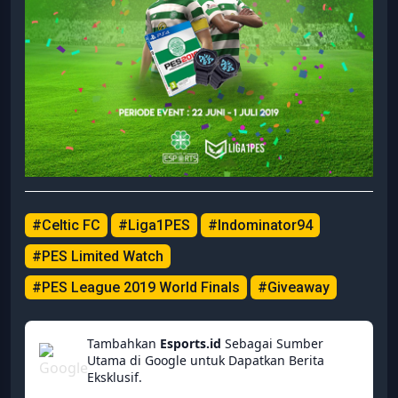
#Celtic FC
#Liga1PES
#Indominator94
#PES Limited Watch
#PES League 2019 World Finals
#Giveaway
Tambahkan
Esports.id
Sebagai Sumber
Utama di Google untuk Dapatkan Berita
Eksklusif.