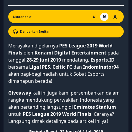
A
16
A
Ukuran text:
Dengarkan Berita:
Merayakan digelarnya
PES League 2019 World
Finals
oleh
Konami Digital Entertainment
pada
tanggal
28-29 Juni 2019
mendatang,
Esports.ID
bersama
Liga1PES
,
Celtic FC
dan
Indominator94
akan bagi-bagi hadiah untuk Sobat Esports
dimanapun berada!
Giveaway
kali ini juga kami persembahkan dalam
rangka mendukung perwakilan Indonesia yang
akan bertanding langsung di
Emirates Stadium
untuk
PES League 2019 World Finals
. Caranya?
Langsung simak detailnya pada artikel ini ya!
Periode Event: 22 Juni s/d 1 Juli 2019