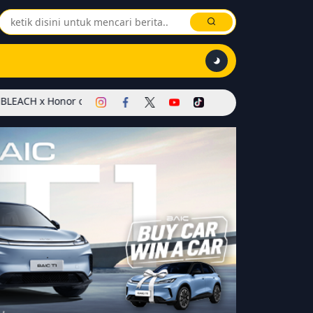
r of Kings Dimulai! Hadirkan Skin Soul Reaper, Mode Khusus, dan 