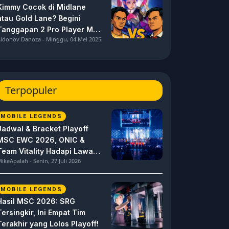
Kimmy Cocok di Midlane
atau Gold Lane? Begini
Tanggapan 2 Pro Player MPL
ldonov Danoza - Minggu, 04 Mei 2025
ID S15 ini
Terpopuler
MOBILE LEGENDS
Jadwal & Bracket Playoff
MSC EWC 2026, ONIC &
Team Vitality Hadapi Lawan
ikeApalah - Senin, 27 Juli 2026
Berat
MOBILE LEGENDS
Hasil MSC 2026: SRG
Tersingkir, Ini Empat Tim
Terakhir yang Lolos Playoff!