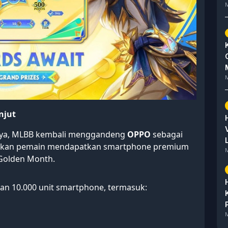
M
M
njut
nya, MLBB kembali menggandeng
OPPO
sebagai
kinkan pemain mendapatkan smartphone premium
M
 Golden Month.
an 10.000 unit smartphone, termasuk:
M