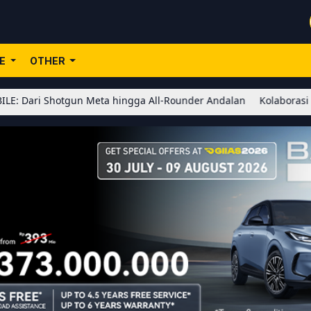
LE
OTHER
otgun Meta hingga All-Rounder Andalan
Kolaborasi BLEACH x Hono