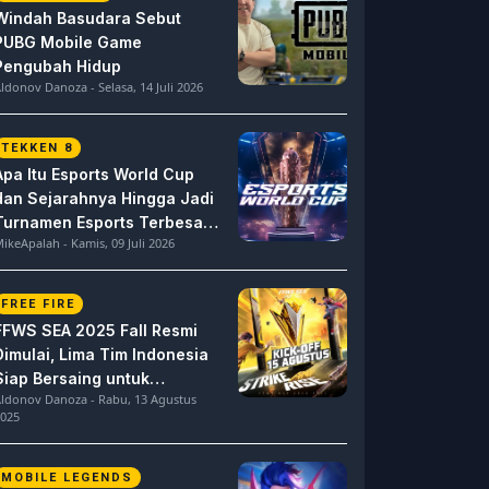
Windah Basudara Sebut
PUBG Mobile Game
Pengubah Hidup
ldonov Danoza - Selasa, 14 Juli 2026
TEKKEN 8
Apa Itu Esports World Cup
dan Sejarahnya Hingga Jadi
Turnamen Esports Terbesar
ikeApalah - Kamis, 09 Juli 2026
di Dunia
FREE FIRE
FFWS SEA 2025 Fall Resmi
Dimulai, Lima Tim Indonesia
Siap Bersaing untuk
ldonov Danoza - Rabu, 13 Agustus
Dominasi
025
MOBILE LEGENDS