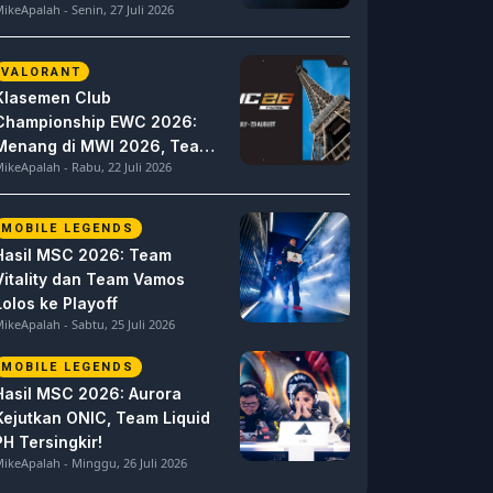
ikeApalah - Senin, 27 Juli 2026
VALORANT
Klasemen Club
Championship EWC 2026:
Menang di MWI 2026, Team
ikeApalah - Rabu, 22 Juli 2026
Vitality Tempel Ketat NAVI
MOBILE LEGENDS
Hasil MSC 2026: Team
Vitality dan Team Vamos
Lolos ke Playoff
ikeApalah - Sabtu, 25 Juli 2026
MOBILE LEGENDS
Hasil MSC 2026: Aurora
Kejutkan ONIC, Team Liquid
PH Tersingkir!
ikeApalah - Minggu, 26 Juli 2026