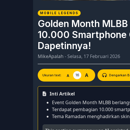
MOBILE LEGENDS
Golden Month MLBB 
10.000 Smartphone
Dapetinnya!
MikeApalah
- Selasa, 17 Februari 2026
A
16
A
Ukuran text:
Dengarkan Be
Inti Artikel
Event Golden Month MLBB berlangsu
Terdapat pembagian 10.000 smartp
Tema Ramadan menghadirkan skin sp