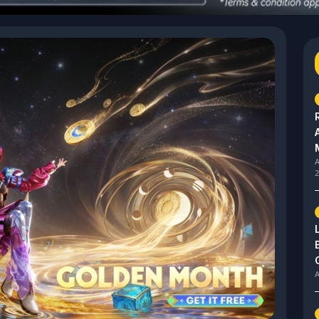
A
2
A