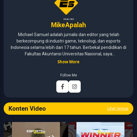
Ditulis Oleh
MikeApalah
Michael Samuel adalah jurnalis dan editor yang telah
berkecimpung di industri game, teknologi, dan esports
Indonesia selama lebih dari 17 tahun. Berbekal pendidikan di
Fakultas Akuntansi Universitas Nasional, saya
menggabungkan kemampuan analisis dengan pengalaman
Show More
panjang di dunia media digital. Sepanjang kariernya, Michael
pernah menangani berbagai peran, mulai dari reporter, editor,
Follow Me
marketing, business development, hingga Editor in Chief.
Fokus utamanya adalah menghadirkan tulisan yang
informatif, mendalam, dan mudah dipahami, khususnya
seputar game, esports, teknologi, serta perkembangan
industri digital.
Konten Video
Lihat Semua