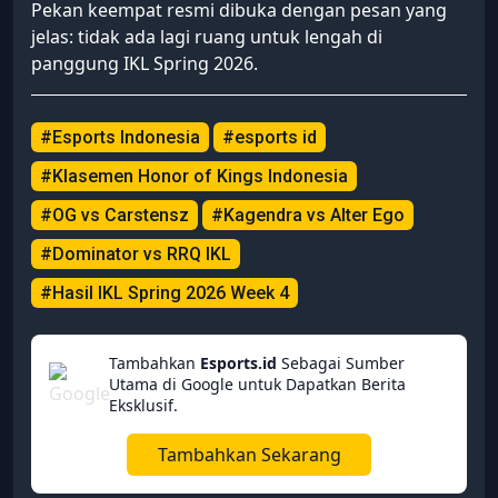
Pekan keempat resmi dibuka dengan pesan yang
jelas: tidak ada lagi ruang untuk lengah di
panggung IKL Spring 2026.
#Esports Indonesia
#esports id
#Klasemen Honor of Kings Indonesia
#OG vs Carstensz
#Kagendra vs Alter Ego
#Dominator vs RRQ IKL
#Hasil IKL Spring 2026 Week 4
Tambahkan
Esports.id
Sebagai Sumber
Utama di Google untuk Dapatkan Berita
Eksklusif.
Tambahkan Sekarang