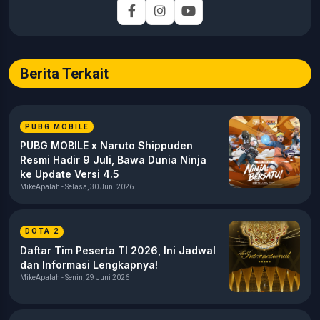
pengembangan konten yang mengutamakan akurasi,
relevansi, dan analisis mendalam. Memastikan artikel
dikembangkan melalui riset data turnamen, analisis strategi
gameplay, serta verifikasi informasi guna menyajikan liputan
esports yang tajam dan berbobot bagi pembaca. Berbagai
Berita Terkait
topik yang menjadi fokus utama meliputi industri esports
(khususnya kompetisi profesional seperti MPL Indonesia),
analisis taktis dan meta game mobile, perkembangan industri
PUBG MOBILE
gaming, teknologi, media digital, hingga dinamika komunitas
gamers di Indonesia.
PUBG MOBILE x Naruto Shippuden
Resmi Hadir 9 Juli, Bawa Dunia Ninja
ke Update Versi 4.5
MikeApalah - Selasa, 30 Juni 2026
DOTA 2
Daftar Tim Peserta TI 2026, Ini Jadwal
dan Informasi Lengkapnya!
MikeApalah - Senin, 29 Juni 2026