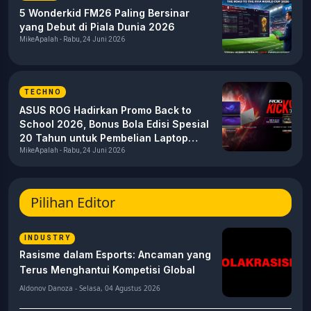
5 Wonderkid FM26 Paling Bersinar
yang Debut di Piala Dunia 2026
MikeApalah - Rabu, 24 Juni 2026
TECHNO
ASUS ROG Hadirkan Promo Back to
School 2026, Bonus Bola Edisi Spesial
20 Tahun untuk Pembelian Laptop
Gaming
MikeApalah - Rabu, 24 Juni 2026
Pilihan Editor
INDUSTRY
Rasisme dalam Esports: Ancaman yang
Terus Menghantui Kompetisi Global
Aldonov Danoza - Selasa, 04 Agustus 2026