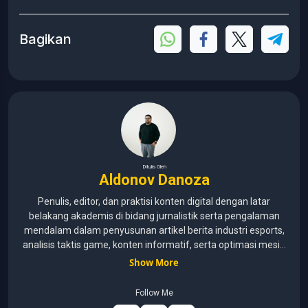
Bagikan
Ditulis Oleh
Aldonov Danoza
Penulis, editor, dan praktisi konten digital dengan latar
belakang akademis di bidang jurnalistik serta pengalaman
mendalam dalam penyusunan artikel berita industri esports,
analisis taktis game, konten informatif, serta optimasi mesin
pencari (SEO) untuk audiens media digital. Lulusan Universitas
Show More
Pelita Harapan (2015–2020) dengan pemahaman mendalam
mengenai kaidah jurnalistik, etika media, verifikasi informasi,
Follow Me
dan teknik penulisan profesional. Berfokus pada