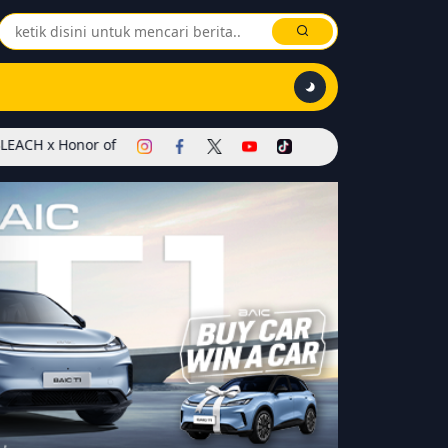
or of Kings Dimulai! Hadirkan Skin Soul Reaper, Mode Khusus, dan 