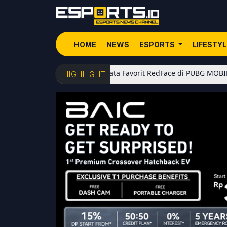
HOME
NEWS
ESPORTS
LIFESTY
5 Senjata Favorit RedFace di PUBG MOBILE: Dari Sh
HIGHLIGHT