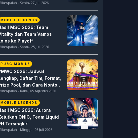
ikeApalah - Senin, 27 Juli 2026
MOBILE LEGENDS
Hasil MSC 2026: Team
Vitality dan Team Vamos
Lolos ke Playoff
ikeApalah - Sabtu, 25 Juli 2026
PUBG MOBILE
PMWC 2026: Jadwal
Lengkap, Daftar Tim, Format,
Prize Pool, dan Cara Nonton
ikeApalah - Rabu, 05 Agustus 2026
PUBG MOBILE World Cup
MOBILE LEGENDS
Hasil MSC 2026: Aurora
Kejutkan ONIC, Team Liquid
PH Tersingkir!
ikeApalah - Minggu, 26 Juli 2026