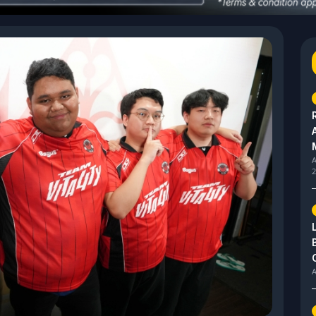
A
2
A