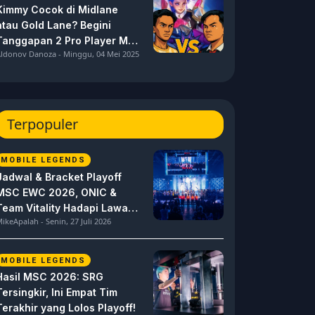
Kimmy Cocok di Midlane
atau Gold Lane? Begini
Tanggapan 2 Pro Player MPL
ldonov Danoza - Minggu, 04 Mei 2025
ID S15 ini
Terpopuler
MOBILE LEGENDS
Jadwal & Bracket Playoff
MSC EWC 2026, ONIC &
Team Vitality Hadapi Lawan
ikeApalah - Senin, 27 Juli 2026
Berat
MOBILE LEGENDS
Hasil MSC 2026: SRG
Tersingkir, Ini Empat Tim
Terakhir yang Lolos Playoff!