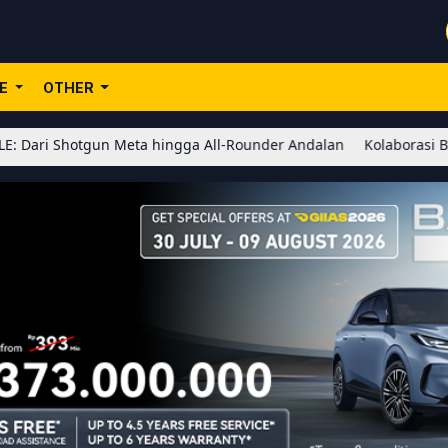
LE
OTHER
otgun Meta hingga All-Rounder Andalan
Kolaborasi BLEACH x Hon