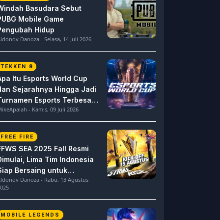
Windah Basudara Sebut
PUBG Mobile Game
Pengubah Hidup
ldonov Danoza - Selasa, 14 Juli 2026
TEKKEN 8
Apa Itu Esports World Cup
dan Sejarahnya Hingga Jadi
Turnamen Esports Terbesar
ikeApalah - Kamis, 09 Juli 2026
di Dunia
FREE FIRE
FFWS SEA 2025 Fall Resmi
Dimulai, Lima Tim Indonesia
Siap Bersaing untuk
ldonov Danoza - Rabu, 13 Agustus
Dominasi
025
MOBILE LEGENDS