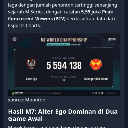
laga dengan jumlah penonton tertinggi sepanjang
sejarah M Series, dengan catatan
5,59 juta Peak
Concurrent Viewers (PCV)
berdasarkan data dari
Esports Charts.
source: Moonton
Hasil M7: Alter Ego Dominan di Dua
Game Awal
Masuk ke pertandingan hanya beberapa jam