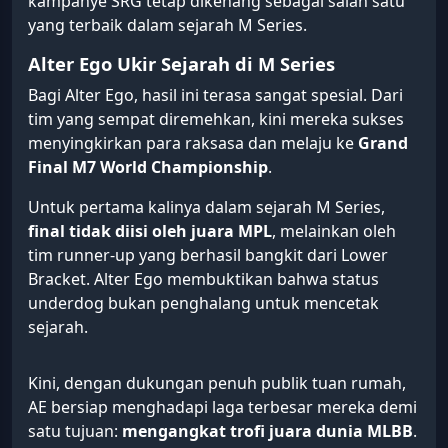
kampanye SRG tetap dikenang sebagai salah satu
yang terbaik dalam sejarah M Series.
Alter Ego Ukir Sejarah di M Series
Bagi Alter Ego, hasil ini terasa sangat spesial. Dari
tim yang sempat diremehkan, kini mereka sukses
menyingkirkan para raksasa dan melaju ke
Grand
Final M7 World Championship
.
Untuk pertama kalinya dalam sejarah M Series,
final tidak diisi oleh juara MPL
, melainkan oleh
tim runner-up yang berhasil bangkit dari Lower
Bracket. Alter Ego membuktikan bahwa status
underdog bukan penghalang untuk mencetak
sejarah.
Kini, dengan dukungan penuh publik tuan rumah,
AE bersiap menghadapi laga terbesar mereka demi
satu tujuan:
mengangkat trofi juara dunia MLBB
.