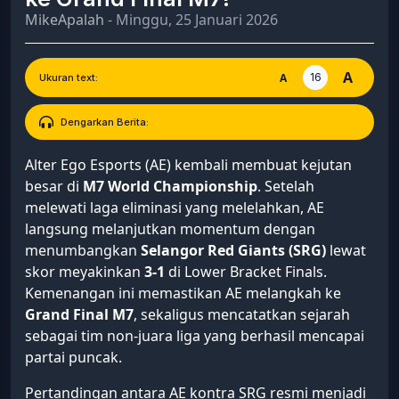
MikeApalah
- Minggu, 25 Januari 2026
A
16
A
Ukuran text:
Dengarkan Berita:
Alter Ego Esports (AE) kembali membuat kejutan
besar di
M7 World Championship
. Setelah
melewati laga eliminasi yang melelahkan, AE
langsung melanjutkan momentum dengan
menumbangkan
Selangor Red Giants (SRG)
lewat
skor meyakinkan
3-1
di Lower Bracket Finals.
Kemenangan ini memastikan AE melangkah ke
Grand Final M7
, sekaligus mencatatkan sejarah
sebagai tim non-juara liga yang berhasil mencapai
partai puncak.
Pertandingan antara AE kontra SRG resmi menjadi