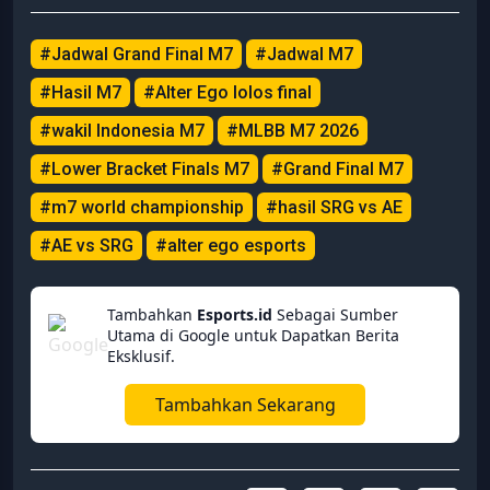
#Jadwal Grand Final M7
#Jadwal M7
#Hasil M7
#Alter Ego lolos final
#wakil Indonesia M7
#MLBB M7 2026
#Lower Bracket Finals M7
#Grand Final M7
#m7 world championship
#hasil SRG vs AE
#AE vs SRG
#alter ego esports
Tambahkan
Esports.id
Sebagai Sumber
Utama di Google untuk Dapatkan Berita
Eksklusif.
Tambahkan Sekarang