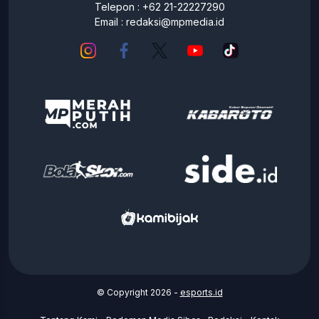
Telepon : +62 21-22227290
Email :
redaksi@mpmedia.id
© Copyright 2026 -
esports.id