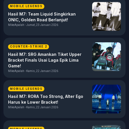
MOBILE LEGENDS
Hasil M7: Team Liquid Singkirkan
ONIC, Golden Road Berlanjut!
MikeApalah - Jumat, 23 Januari 2026
COUNTER-STRIKE 2
Hasil M7: SRG Amankan Tiket Upper
Bracket Finals Usai Laga Epik Lima
Game!
MikeApalah - Kamis, 22 Januari 2026
MOBILE LEGENDS
Hasil M7: RORA Too Strong, Alter Ego
Harus ke Lower Bracket!
MikeApalah - Kamis, 22 Januari 2026