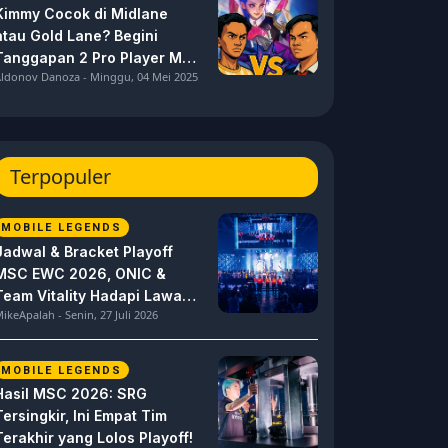
Kimmy Cocok di Midlane
atau Gold Lane? Begini
Tanggapan 2 Pro Player MPL
ldonov Danoza - Minggu, 04 Mei 2025
ID S15 ini
Terpopuler
MOBILE LEGENDS
Jadwal & Bracket Playoff
MSC EWC 2026, ONIC &
Team Vitality Hadapi Lawan
ikeApalah - Senin, 27 Juli 2026
Berat
MOBILE LEGENDS
Hasil MSC 2026: SRG
Tersingkir, Ini Empat Tim
Terakhir yang Lolos Playoff!