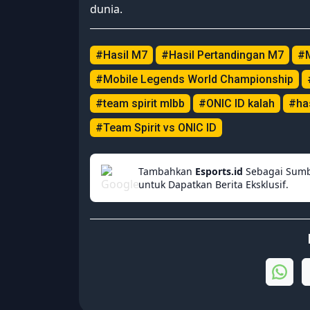
dunia.
#Hasil M7
#Hasil Pertandingan M7
#M
#Mobile Legends World Championship
#team spirit mlbb
#ONIC ID kalah
#ha
#Team Spirit vs ONIC ID
Tambahkan
Esports.id
Sebagai Sumb
untuk Dapatkan Berita Eksklusif.