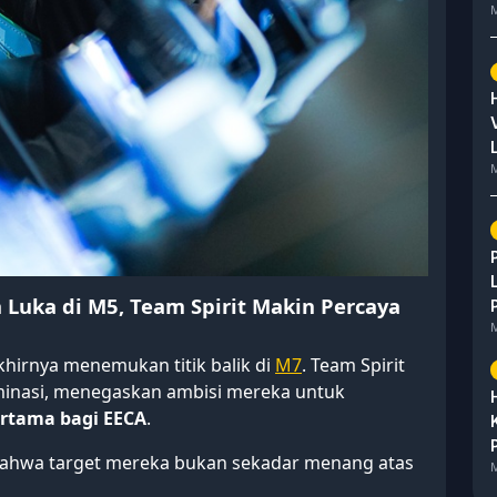
M
M
Luka di M5, Team Spirit Makin Percaya
M
khirnya menemukan titik balik di
M7
. Team Spirit
minasi, menegaskan ambisi mereka untuk
ertama bagi EECA
.
ahwa target mereka bukan sekadar menang atas
M