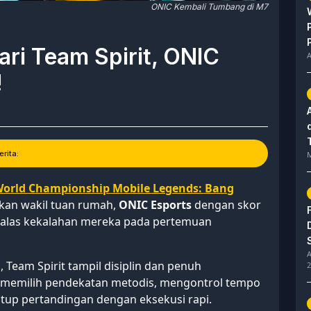
ONIC Kembali Tumbang di M7
ri Team Spirit, ONIC
A
!
rita:
M
orld Championship Mobile Legends: Bang
kan wakil tuan rumah,
ONIC Esports
dengan skor
mbalas kekalahan mereka pada pertemuan
A
 Team Spirit tampil disiplin dan penuh
2
 TS memilih pendekatan metodis, mengontrol tempo
tup pertandingan dengan eksekusi rapi.