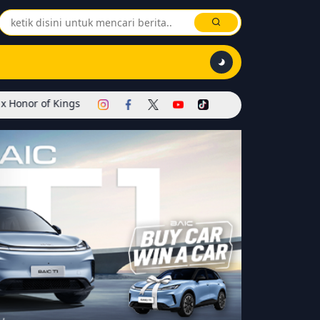
 Dimulai! Hadirkan Skin Soul Reaper, Mode Khusus, dan Event Ekskl