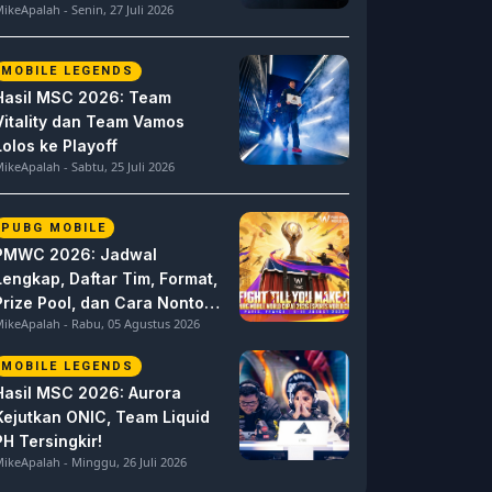
ikeApalah - Senin, 27 Juli 2026
MOBILE LEGENDS
Hasil MSC 2026: Team
Vitality dan Team Vamos
Lolos ke Playoff
ikeApalah - Sabtu, 25 Juli 2026
PUBG MOBILE
PMWC 2026: Jadwal
Lengkap, Daftar Tim, Format,
Prize Pool, dan Cara Nonton
ikeApalah - Rabu, 05 Agustus 2026
PUBG MOBILE World Cup
MOBILE LEGENDS
Hasil MSC 2026: Aurora
Kejutkan ONIC, Team Liquid
PH Tersingkir!
ikeApalah - Minggu, 26 Juli 2026