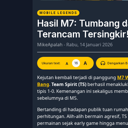
MOBILE LEGENDS
Hasil M7: Tumbang da
Terancam Tersingkir
MikeApalah
- Rabu, 14 Januari 2026
A
16
A
Ukuran text:
Dengarkan Be
Kejutan kembali terjadi di panggung
M7 W
Bang
.
Team Spirit (TS)
berhasil menakluk
tipis 1-0. Kemenangan ini sekaligus me
sebelumnya di M5.
Bertanding di hadapan publik tuan rumah,
perhitungan. Alih-alih bermain agresif,
permainan sejak early game hingga menu