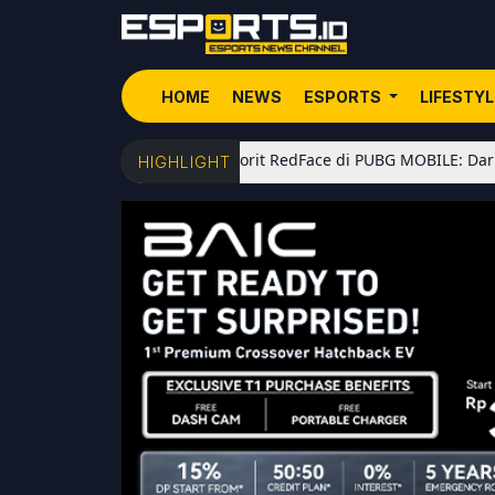
HOME
NEWS
ESPORTS
LIFESTY
5 Senjata Favorit RedFace di PUBG MOBILE: Dari Shotgun Meta
HIGHLIGHT