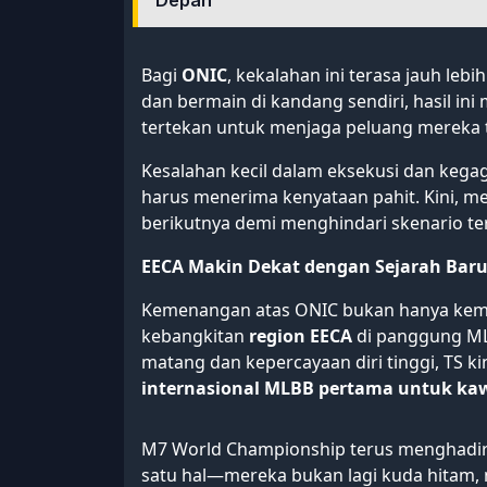
Bagi
ONIC
, kekalahan ini terasa jauh lebi
dan bermain di kandang sendiri, hasil i
tertekan untuk menjaga peluang mereka t
Kesalahan kecil dalam eksekusi dan k
harus menerima kenyataan pahit. Kini, mer
berikutnya demi menghindari skenario ter
EECA Makin Dekat dengan Sejarah Bar
Kemenangan atas ONIC bukan hanya kemen
kebangkitan
region EECA
di panggung ML
matang dan kepercayaan diri tinggi, TS k
internasional MLBB pertama untuk k
M7 World Championship terus menghadirka
satu hal—mereka bukan lagi kuda hitam, 