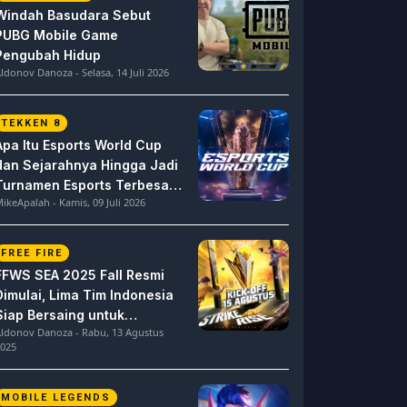
Windah Basudara Sebut
PUBG Mobile Game
Pengubah Hidup
ldonov Danoza - Selasa, 14 Juli 2026
TEKKEN 8
Apa Itu Esports World Cup
dan Sejarahnya Hingga Jadi
Turnamen Esports Terbesar
ikeApalah - Kamis, 09 Juli 2026
di Dunia
FREE FIRE
FFWS SEA 2025 Fall Resmi
Dimulai, Lima Tim Indonesia
Siap Bersaing untuk
ldonov Danoza - Rabu, 13 Agustus
Dominasi
025
MOBILE LEGENDS