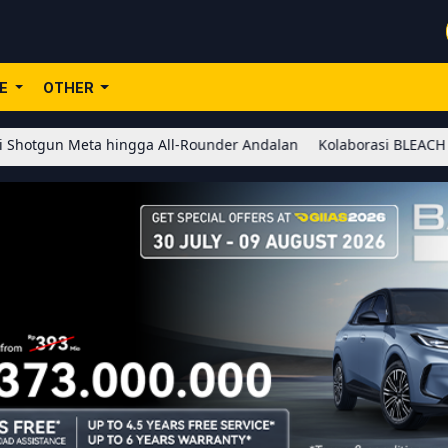
LE
OTHER
 hingga All-Rounder Andalan
Kolaborasi BLEACH x Honor of Kings