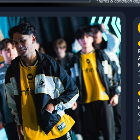
A
2
A