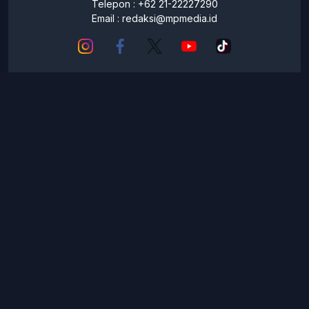
Telepon : +62 21-22227290
Email :
redaksi@mpmedia.id
© Copyright 2026 -
esports.id
Tentang Kami
Pedoman Media Siber
Redaksi
Kontak