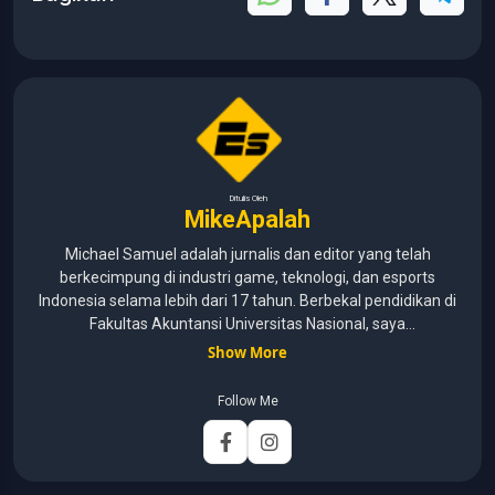
Ditulis Oleh
MikeApalah
Michael Samuel adalah jurnalis dan editor yang telah
berkecimpung di industri game, teknologi, dan esports
Indonesia selama lebih dari 17 tahun. Berbekal pendidikan di
Fakultas Akuntansi Universitas Nasional, saya
menggabungkan kemampuan analisis dengan pengalaman
Show More
panjang di dunia media digital. Sepanjang kariernya, Michael
pernah menangani berbagai peran, mulai dari reporter, editor,
Follow Me
marketing, business development, hingga Editor in Chief.
Fokus utamanya adalah menghadirkan tulisan yang
informatif, mendalam, dan mudah dipahami, khususnya
seputar game, esports, teknologi, serta perkembangan