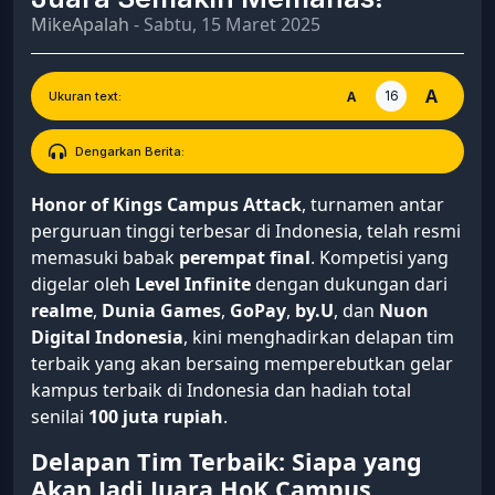
MikeApalah
- Sabtu, 15 Maret 2025
A
16
A
Ukuran text:
Dengarkan Berita:
Honor of Kings Campus Attack
, turnamen antar
perguruan tinggi terbesar di Indonesia, telah resmi
memasuki babak
perempat final
. Kompetisi yang
digelar oleh
Level Infinite
dengan dukungan dari
realme
,
Dunia Games
,
GoPay
,
by.U
, dan
Nuon
Digital Indonesia
, kini menghadirkan delapan tim
terbaik yang akan bersaing memperebutkan gelar
kampus terbaik di Indonesia dan hadiah total
senilai
100 juta rupiah
.
Delapan Tim Terbaik: Siapa yang
Akan Jadi Juara HoK Campus