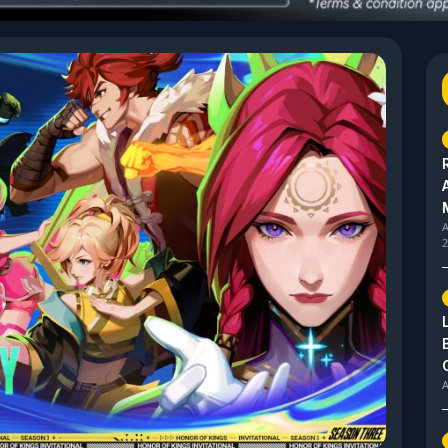
A
2
A