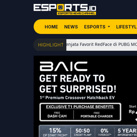
HOME
NEWS
ESPORTS
LIFESTY
5 Senjata Favorit RedFace di PUBG MOBILE: Dari
HIGHLIGHT