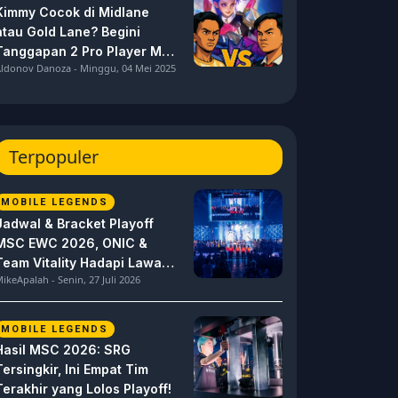
Kimmy Cocok di Midlane
atau Gold Lane? Begini
Tanggapan 2 Pro Player MPL
ldonov Danoza - Minggu, 04 Mei 2025
ID S15 ini
Terpopuler
MOBILE LEGENDS
Jadwal & Bracket Playoff
MSC EWC 2026, ONIC &
Team Vitality Hadapi Lawan
ikeApalah - Senin, 27 Juli 2026
Berat
MOBILE LEGENDS
Hasil MSC 2026: SRG
Tersingkir, Ini Empat Tim
Terakhir yang Lolos Playoff!