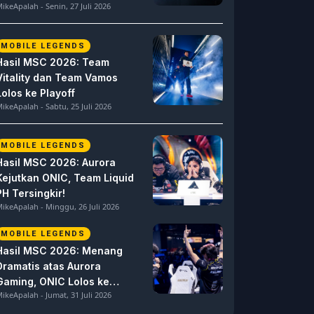
ikeApalah - Senin, 27 Juli 2026
MOBILE LEGENDS
Hasil MSC 2026: Team
Vitality dan Team Vamos
Lolos ke Playoff
ikeApalah - Sabtu, 25 Juli 2026
MOBILE LEGENDS
Hasil MSC 2026: Aurora
Kejutkan ONIC, Team Liquid
PH Tersingkir!
ikeApalah - Minggu, 26 Juli 2026
MOBILE LEGENDS
Hasil MSC 2026: Menang
Dramatis atas Aurora
Gaming, ONIC Lolos ke
ikeApalah - Jumat, 31 Juli 2026
Semifinal!