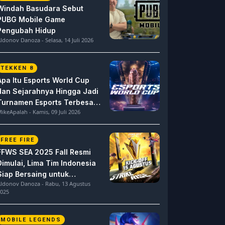
Windah Basudara Sebut
PUBG Mobile Game
Pengubah Hidup
ldonov Danoza - Selasa, 14 Juli 2026
TEKKEN 8
Apa Itu Esports World Cup
dan Sejarahnya Hingga Jadi
Turnamen Esports Terbesar
ikeApalah - Kamis, 09 Juli 2026
di Dunia
FREE FIRE
FFWS SEA 2025 Fall Resmi
Dimulai, Lima Tim Indonesia
Siap Bersaing untuk
ldonov Danoza - Rabu, 13 Agustus
Dominasi
025
MOBILE LEGENDS