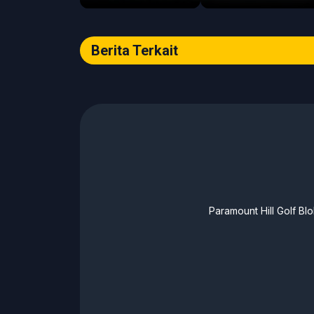
#2026pmplidfall
Berita Terkait
Paramount Hill Golf B