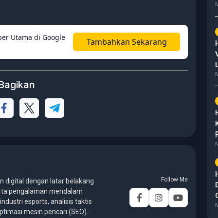
M
er Utama di Google
Tambahkan Sekarang
M
Bagikan
M
Follow Me
en digital dengan latar belakang
 serta pengalaman mendalam
ndustri esports, analisis taktis
M
optimasi mesin pencari (SEO)