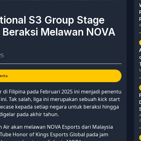
ational S3 Group Stage
A
a Beraksi Melawan NOVA
25
M
rita:
r di Filipina pada Februari 2025 ini menjadi penentu
i. Tak salah, liga ini merupakan sebuah kick start
owcase kepada setiap negara untuk beraksi hingga
igelar pada akhir tahun.
A
2
h Air akan melawan NOVA Esports dari Malaysia
uTube Honor of Kings Esports Global pada jam