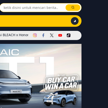
Honor of Kings Dimulai! Hadirkan Skin Soul Reaper, Mode Khusus, 