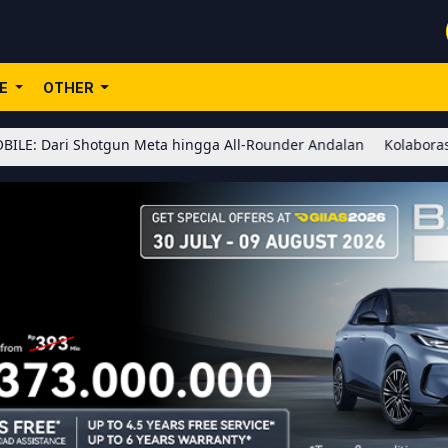
LE
OTHER
 Shotgun Meta hingga All-Rounder Andalan
Kolaborasi BLEACH x 