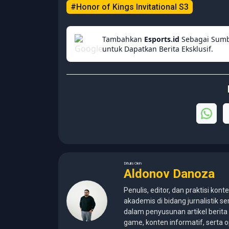
#Honor of Kings Invitational S3
Tambahkan
Esports.id
Sebagai Sumb
untuk Dapatkan Berita Eksklusif.
Ditulis Oleh
Aldonov Danoza
Penulis, editor, dan praktisi kont
akademis di bidang jurnalistik
dalam penyusunan artikel berita i
game, konten informatif, serta 