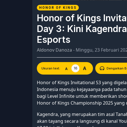
HONOR OF KINGS
Honor of Kings Invit
Day 3: Kini Kagendr
Esports
Aldonov Danoza
- Minggu, 23 Februari 20
A
16
A
Ukuran text:
Dengarkan Be
Honor of Kings Invitational S3 yang digela
Indonesia menuju kejayaanya pada tahun in
bagi Level Infinite untuk memberikan sh
Honor of Kings Championship 2025 yang d
Kagendra, yang merupakan tim asal Tana
akan tayang secara langsung di kanal Yo