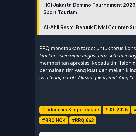
HGI Jakarta Domino Tournament 2026
Sport Tourism
Al-Ahli Resmi Bentuk Divisi Counter-St
RRQ menetapkan target untuk terus kon
kita konsisten main bagus. Terus kita menan
memberikan apresiasi kepada tim Talon 
permainan tim yang kuat dan mekanik indi
as a team, parah. Alasan gue nyebut Yang Yu
#Indonesia Kings League
#IKL 2025
#
#RRQ HOK
#RRQ 663