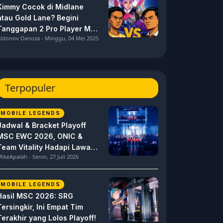
Kimmy Cocok di Midlane
atau Gold Lane? Begini
Tanggapan 2 Pro Player MPL
ldonov Danoza - Minggu, 04 Mei 2025
ID S15 ini
Terpopuler
MOBILE LEGENDS
Jadwal & Bracket Playoff
MSC EWC 2026, ONIC &
Team Vitality Hadapi Lawan
ikeApalah - Senin, 27 Juli 2026
Berat
MOBILE LEGENDS
Hasil MSC 2026: SRG
Tersingkir, Ini Empat Tim
Terakhir yang Lolos Playoff!