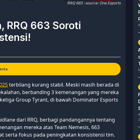
RRQ 663 -source: One Esports
ih, RRQ 663 Soroti
A
stensi!
rita:
M
2025
terbilang kurang stabil. Meski masih berada di
 kekalahan, berbanding 3 kemenangan yang mereka
t ketiga Group Tyrant, di bawah Dominator Esports
A
idlane dari RRQ, berbagi pandangannya tentang
2
emenangan mereka atas Team Nemesis, 663
t serta fokus pada peningkatan konsistensi tim.