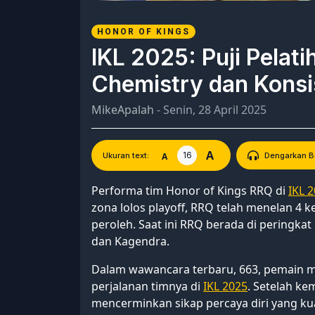
HONOR OF KINGS
IKL 2025: Puji Pelat
Chemistry dan Konsi
MikeApalah
- Senin, 28 April 2025
A
16
A
Ukuran text:
Dengarkan Be
Performa tim Honor of Kings RRQ di
IKL 
zona lolos playoff, RRQ telah menelan 4
peroleh. Saat ini RRQ berada di peringka
dan Kagendra.
Dalam wawancara terbaru, 663, pemain m
perjalanan timnya di
IKL 2025
. Setelah k
mencerminkan sikap percaya diri yang kua