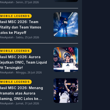
ikeApalah - Senin, 27 Juli 2026
MOBILE LEGENDS
Hasil MSC 2026: Team
Vitality dan Team Vamos
Lolos ke Playoff
ikeApalah - Sabtu, 25 Juli 2026
MOBILE LEGENDS
Hasil MSC 2026: Aurora
Kejutkan ONIC, Team Liquid
PH Tersingkir!
ikeApalah - Minggu, 26 Juli 2026
MOBILE LEGENDS
Hasil MSC 2026: Menang
Dramatis atas Aurora
Gaming, ONIC Lolos ke
ikeApalah - Jumat, 31 Juli 2026
Semifinal!