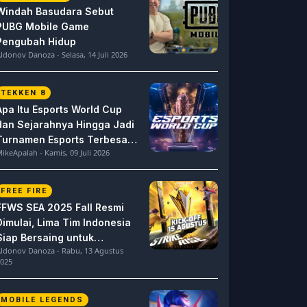
Windah Basudara Sebut
PUBG Mobile Game
Pengubah Hidup
ldonov Danoza - Selasa, 14 Juli 2026
TEKKEN 8
Apa Itu Esports World Cup
dan Sejarahnya Hingga Jadi
Turnamen Esports Terbesar
ikeApalah - Kamis, 09 Juli 2026
di Dunia
FREE FIRE
FFWS SEA 2025 Fall Resmi
Dimulai, Lima Tim Indonesia
Siap Bersaing untuk
ldonov Danoza - Rabu, 13 Agustus
Dominasi
025
MOBILE LEGENDS