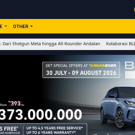
LE
OTHER
eta hingga All-Rounder Andalan
Kolaborasi BLEACH x Honor of K