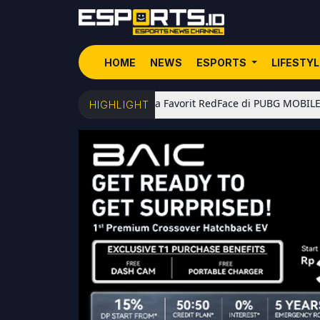
HOME
NEWS
ESPORTS
LIFESTY
5 Senjata Favorit RedFace di PUBG MOBILE: Dari Shotgun M
HIGHLIGHT