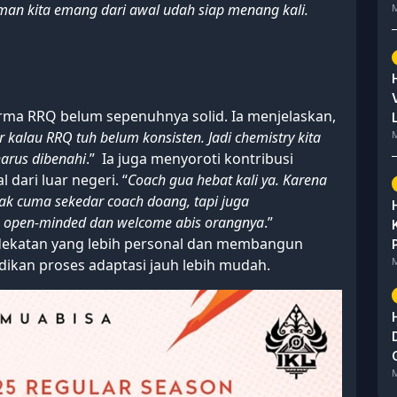
uman kita emang dari awal udah siap menang kali.
M
rma RRQ belum sepenuhnya solid. Ia menjelaskan,
 kalau RRQ tuh belum konsisten. Jadi chemistry kita
M
harus dibenahi
.” Ia juga menyoroti kontribusi
 dari luar negeri. “
Coach gua hebat kali ya. Karena
ak cuma sekedar coach doang, tapi juga
ia open-minded dan welcome abis orangnya
.”
dekatan yang lebih personal dan membangun
M
ikan proses adaptasi jauh lebih mudah.
M