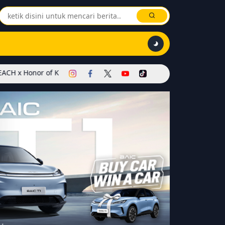
ings Dimulai! Hadirkan Skin Soul Reaper, Mode Khusus, dan Event E