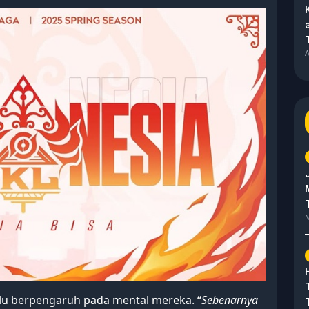
A
M
lu berpengaruh pada mental mereka. “
Sebenarnya