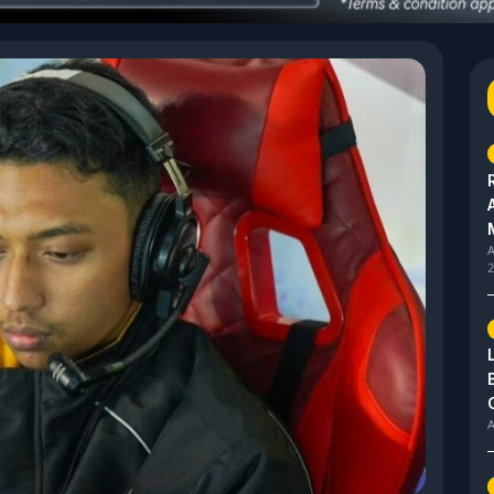
A
2
A