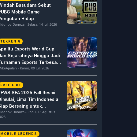
Windah Basudara Sebut
PUBG Mobile Game
Pengubah Hidup
ldonov Danoza - Selasa, 14 Juli 2026
TEKKEN 8
Apa Itu Esports World Cup
dan Sejarahnya Hingga Jadi
Turnamen Esports Terbesar
ikeApalah - Kamis, 09 Juli 2026
di Dunia
FREE FIRE
FFWS SEA 2025 Fall Resmi
Dimulai, Lima Tim Indonesia
Siap Bersaing untuk
ldonov Danoza - Rabu, 13 Agustus
Dominasi
025
MOBILE LEGENDS