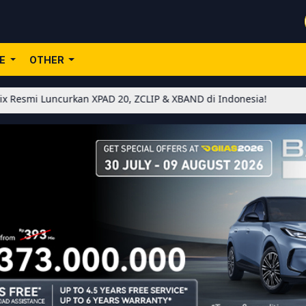
LE
OTHER
rkan XPAD 20, ZCLIP & XBAND di Indonesia!