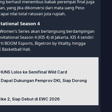
ang berhasil menembus babak perempat final juga
, yang jika dikonversi dari mata uang Peso
ai nilai total ratusan juta rupiah.
itational Season 4
s Women’s Series akan berlangsung berdampingan
tational Season 4 (KIS 4) di Jakarta. KIS 4 sendiri
i BOOM Esports, Bigetron by Vitality, hingga
K Basketball Hall.
HUNS Lolos ke Semifinal Wild Card
 Dapat Dukungan Pemprov DKI, Siap Dorong
rike 2, Siap Debut di EWC 2026