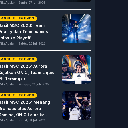
ikeApalah - Senin, 27 Juli 2026
MOBILE LEGENDS
Hasil MSC 2026: Team
Vitality dan Team Vamos
Lolos ke Playoff
ikeApalah - Sabtu, 25 Juli 2026
MOBILE LEGENDS
Hasil MSC 2026: Aurora
Kejutkan ONIC, Team Liquid
PH Tersingkir!
ikeApalah - Minggu, 26 Juli 2026
MOBILE LEGENDS
Hasil MSC 2026: Menang
Dramatis atas Aurora
Gaming, ONIC Lolos ke
ikeApalah - Jumat, 31 Juli 2026
Semifinal!