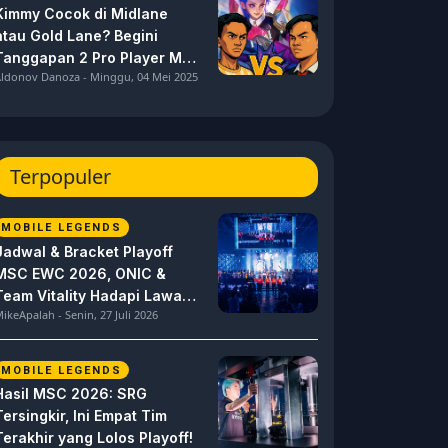
Kimmy Cocok di Midlane
atau Gold Lane? Begini
Tanggapan 2 Pro Player MPL
ldonov Danoza - Minggu, 04 Mei 2025
ID S15 ini
Terpopuler
MOBILE LEGENDS
Jadwal & Bracket Playoff
MSC EWC 2026, ONIC &
Team Vitality Hadapi Lawan
ikeApalah - Senin, 27 Juli 2026
Berat
MOBILE LEGENDS
Hasil MSC 2026: SRG
Tersingkir, Ini Empat Tim
Terakhir yang Lolos Playoff!