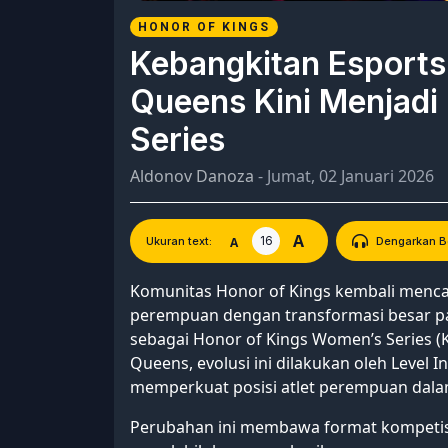
HONOR OF KINGS
Kebangkitan Esports
Queens Kini Menjadi
Series
Aldonov Danoza
- Jumat, 02 Januari 2026
A
16
A
Ukuran text:
Dengarkan Be
Komunitas Honor of Kings kembali menca
perempuan dengan transformasi besar pa
sebagai Honor of Kings Women’s Series
Queens, evolusi ini dilakukan oleh Level I
memperkuat posisi atlet perempuan dal
Perubahan ini membawa format kompetisi