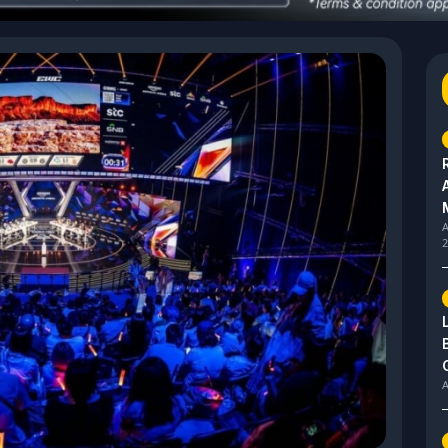
A
2
A