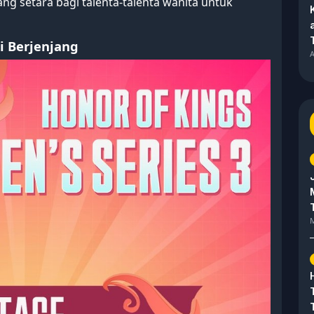
g setara bagi talenta-talenta wanita untuk
i Berjenjang
A
M