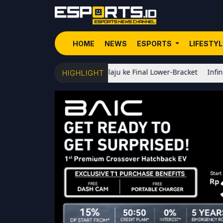
HOME
NEWS
ESPORTS
LIFESTY
Ego, Geek Fam Melaju ke Final Lower-Bracket
Infinix Resmi Luncu
HIGHLIGHT