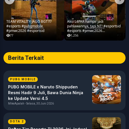
TEAM VITALITY JAGO BGT?!?
Aksi L4PAR hampir jadi
#esports #pubgmobile
pahlawannya, tapi NT! #esportsid
#pmwc2026 #esportsid
#esports #pmwc2026
#pubgmobile #teamrrq
77
1,256
Berita Terkait
PUBG MOBILE
PUBG MOBILE x Naruto Shippuden
Resmi Hadir 9 Juli, Bawa Dunia Ninja
ke Update Versi 4.5
MikeApalah - Selasa, 30 Juni 2026
DOTA 2