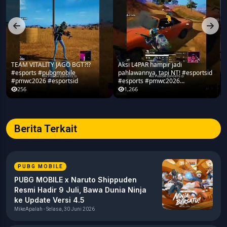
TEAM VITALITY JAGO BGT?!?
Aksi L4PAR hampir jadi
#esports #pubgmobile
pahlawannya, tapi NT! #esportsid
#pmwc2026 #esportsid
#esports #pmwc2026
#pubgmobile #teamrrq
256
1,266
Berita Terkait
PUBG MOBILE
PUBG MOBILE x Naruto Shippuden
Resmi Hadir 9 Juli, Bawa Dunia Ninja
ke Update Versi 4.5
MikeApalah - Selasa, 30 Juni 2026