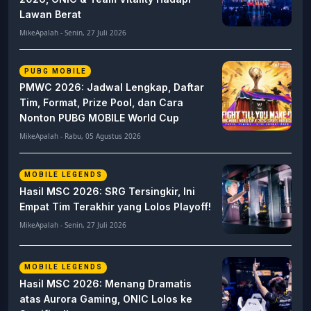
Lawan Berat
MikeApalah - Senin, 27 Juli 2026
PUBG MOBILE
PMWC 2026: Jadwal Lengkap, Daftar
Tim, Format, Prize Pool, dan Cara
Nonton PUBG MOBILE World Cup
MikeApalah - Rabu, 05 Agustus 2026
MOBILE LEGENDS
Hasil MSC 2026: SRG Tersingkir, Ini
Empat Tim Terakhir yang Lolos Playoff!
MikeApalah - Senin, 27 Juli 2026
MOBILE LEGENDS
Hasil MSC 2026: Menang Dramatis
atas Aurora Gaming, ONIC Lolos ke