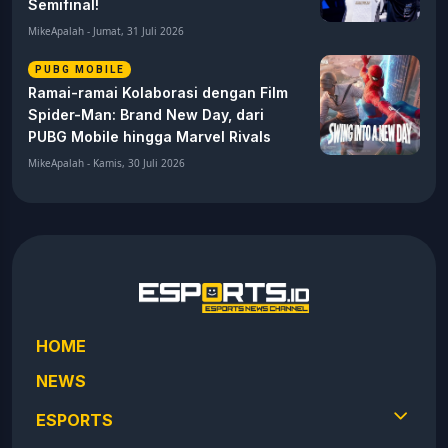
Semifinal!
MikeApalah - Jumat, 31 Juli 2026
PUBG MOBILE
Ramai-ramai Kolaborasi dengan Film
Spider-Man: Brand New Day, dari
PUBG Mobile hingga Marvel Rivals
MikeApalah - Kamis, 30 Juli 2026
HOME
NEWS
ESPORTS