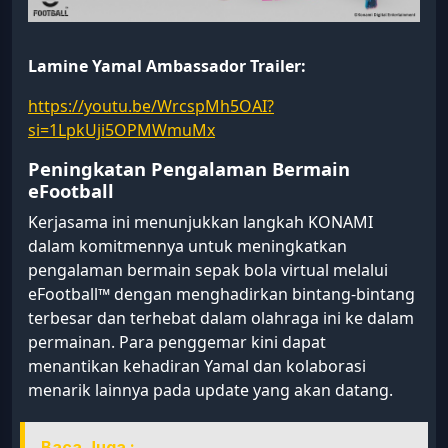
Lamine Yamal Ambassador Trailer:
https://youtu.be/WrcspMh5OAI?
si=1LpkUji5OPMWmuMx
Peningkatan Pengalaman Bermain
eFootball
Kerjasama ini menunjukkan langkah KONAMI
dalam komitmennya untuk meningkatkan
pengalaman bermain sepak bola virtual melalui
eFootball™ dengan menghadirkan bintang-bintang
terbesar dan terhebat dalam olahraga ini ke dalam
permainan. Para penggemar kini dapat
menantikan kehadiran Yamal dan kolaborasi
menarik lainnya pada update yang akan datang.
Baca Juga :