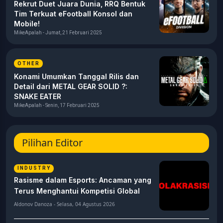
Rekrut Duet Juara Dunia, RRQ Bentuk
Tim Terkuat eFootball Konsol dan
Mobile!
MikeApalah - Jumat, 21 Februari 2025
OTHER
Konami Umumkan Tanggal Rilis dan
Detail dari METAL GEAR SOLID ?:
SNAKE EATER
MikeApalah - Senin, 17 Februari 2025
Pilihan Editor
INDUSTRY
Rasisme dalam Esports: Ancaman yang
Terus Menghantui Kompetisi Global
Aldonov Danoza - Selasa, 04 Agustus 2026