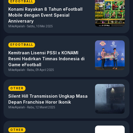
EFOOTBALL
Konami Rayakan 8 Tahun eFootball
Mobile dengan Event Spesial
Anniversary
MikeApalah - Sabtu, 10 Mei 2025
EFOOTBALL
Kemitraan Lisensi PSSI x KONAMI
Resmi Hadirkan Timnas Indonesia di
Game eFootball
MikeApalah - Rabu, 09 April 2025
OTHER
Silent Hill Transmission Ungkap Masa
Depan Franchise Horor Ikonik
MikeApalah - Rabu, 12 Maret 2025
OTHER