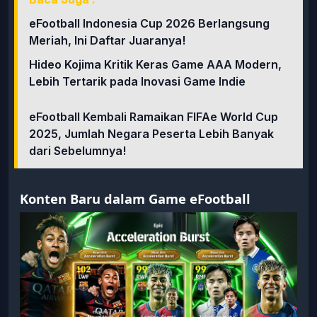
eFootball Indonesia Cup 2026 Berlangsung
Meriah, Ini Daftar Juaranya!
Hideo Kojima Kritik Keras Game AAA Modern,
Lebih Tertarik pada Inovasi Game Indie
eFootball Kembali Ramaikan FIFAe World Cup
2025, Jumlah Negara Peserta Lebih Banyak
dari Sebelumnya!
Konten Baru dalam Game eFootball