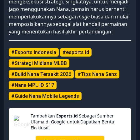
mengeksekusi strategi. Singkatnya, untuk menjadi
jago menggunakan Nana, pemain harus berhenti
memperlakukannya sebagai
mage
biasa dan mulai
memposisikannya sebagai alat kendali permainan
yang menentukan hasil akhir pertandingan.
#Esports Indonesia
#esports id
#Strategi Midlane MLBB
#Build Nana Tersakit 2026
#Tips Nana Sanz
#Nana MPL ID S17
#Guide Nana Mobile Legends
Tambahkan
Esports.id
Sebagai Sumber
Utama di Google untuk Dapatkan Berita
Eksklusif.