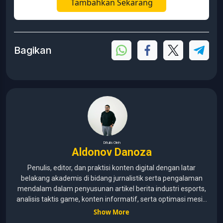
Tambahkan Sekarang
Bagikan
Ditulis Oleh
Aldonov Danoza
Penulis, editor, dan praktisi konten digital dengan latar
belakang akademis di bidang jurnalistik serta pengalaman
mendalam dalam penyusunan artikel berita industri esports,
analisis taktis game, konten informatif, serta optimasi mesin
pencari (SEO) untuk audiens media digital. Lulusan Universitas
Show More
Pelita Harapan (2015–2020) dengan pemahaman mendalam