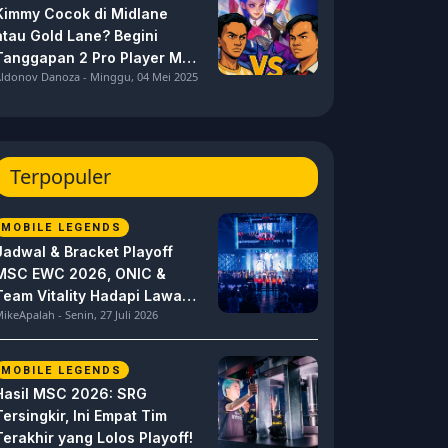
Kimmy Cocok di Midlane
atau Gold Lane? Begini
Tanggapan 2 Pro Player MPL
ldonov Danoza - Minggu, 04 Mei 2025
ID S15 ini
Terpopuler
MOBILE LEGENDS
Jadwal & Bracket Playoff
MSC EWC 2026, ONIC &
Team Vitality Hadapi Lawan
ikeApalah - Senin, 27 Juli 2026
Berat
MOBILE LEGENDS
Hasil MSC 2026: SRG
Tersingkir, Ini Empat Tim
Terakhir yang Lolos Playoff!