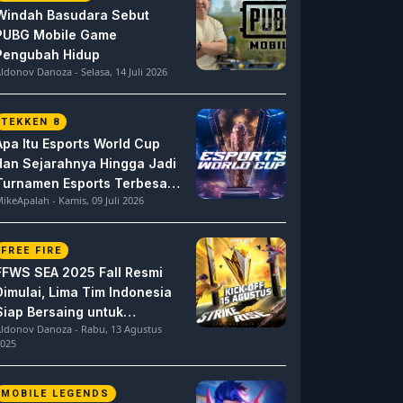
Windah Basudara Sebut
PUBG Mobile Game
Pengubah Hidup
ldonov Danoza - Selasa, 14 Juli 2026
TEKKEN 8
Apa Itu Esports World Cup
dan Sejarahnya Hingga Jadi
Turnamen Esports Terbesar
ikeApalah - Kamis, 09 Juli 2026
di Dunia
FREE FIRE
FFWS SEA 2025 Fall Resmi
Dimulai, Lima Tim Indonesia
Siap Bersaing untuk
ldonov Danoza - Rabu, 13 Agustus
Dominasi
025
MOBILE LEGENDS