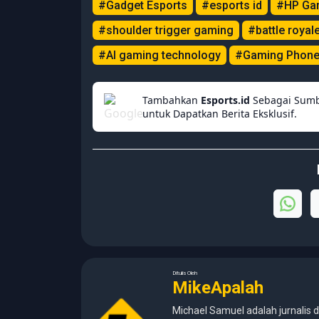
#Gadget Esports
#esports id
#HP Ga
#shoulder trigger gaming
#battle royal
#AI gaming technology
#Gaming Phon
Tambahkan
Esports.id
Sebagai Sumb
untuk Dapatkan Berita Eksklusif.
Ditulis Oleh
MikeApalah
Michael Samuel adalah jurnalis d