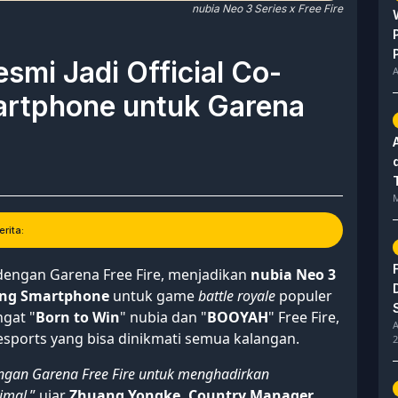
nubia Neo 3 Series x Free Fire
smi Jadi Official Co-
A
rtphone untuk Garena
M
rita:
engan Garena Free Fire, menjadikan
nubia Neo 3
ing Smartphone
untuk game
battle royale
populer
gat "
Born to Win
" nubia dan "
BOOYAH
" Free Fire,
A
sports yang bisa dinikmati semua kalangan.
2
ngan Garena Free Fire untuk menghadirkan
imal
,” ujar
Zhuang Yongke, Country Manager