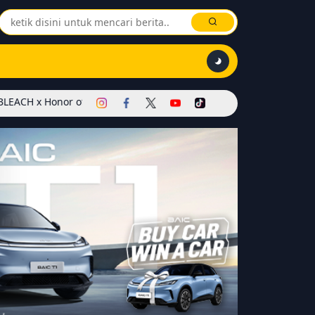
r of Kings Dimulai! Hadirkan Skin Soul Reaper, Mode Khusus, dan E