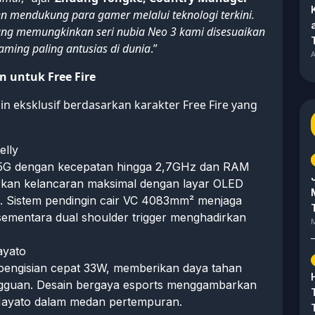
n mendukung para gamer melalui teknologi terkini.
ang memungkinkan seri nubia Neo 3 kami disesuaikan
aming paling antusias di dunia
.”
A
 untuk Free Fire
in eksklusif berdasarkan karakter Free Fire yang
elly
5G dengan kecepatan hingga 2,7GHz dan RAM
rkan kelancaran maksimal dengan layar OLED
z. Sistem pendingin cair VC 4083mm² menjaga
, sementara dual shoulder trigger menghadirkan
M
ayato
pengisian cepat 33W, memberikan daya tahan
ngguan. Desain bergaya esports menggambarkan
Hayato dalam medan pertempuran.