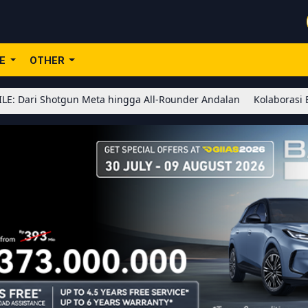
LE
OTHER
tgun Meta hingga All-Rounder Andalan
Kolaborasi BLEACH x Hono