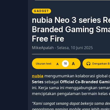
GADGET
nubia Neo 3 series Re
Branded Gaming Sma
Free Fire
MikeApalah
- Selasa, 10 Juni 2025
A
16
A
Ukuran text:
Dengarkan Be
nubia
mengumumkan kolaborasi global d
Series
sebagai
Official Co-Branded Gam
ini. Kerja sama ini menggabungkan seman
menciptakan pengalaman bermain kelas e
“Kami sangat senang dapat bekerja sama de
pengalaman gaming mobile yang lebih maks