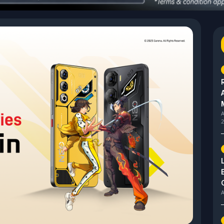
A
2
A