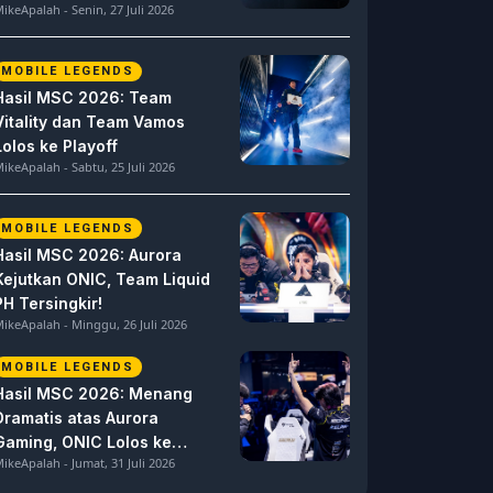
ikeApalah - Senin, 27 Juli 2026
MOBILE LEGENDS
Hasil MSC 2026: Team
Vitality dan Team Vamos
Lolos ke Playoff
ikeApalah - Sabtu, 25 Juli 2026
MOBILE LEGENDS
Hasil MSC 2026: Aurora
Kejutkan ONIC, Team Liquid
PH Tersingkir!
ikeApalah - Minggu, 26 Juli 2026
MOBILE LEGENDS
Hasil MSC 2026: Menang
Dramatis atas Aurora
Gaming, ONIC Lolos ke
ikeApalah - Jumat, 31 Juli 2026
Semifinal!