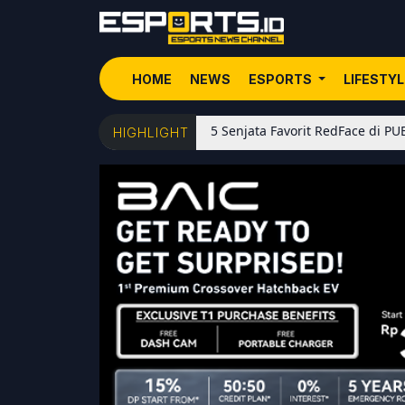
HOME
NEWS
ESPORTS
LIFESTY
5 Senjata Favorit RedFace di PUBG MOBILE: Dari 
HIGHLIGHT