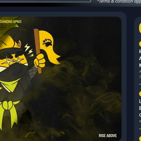
A
2
A