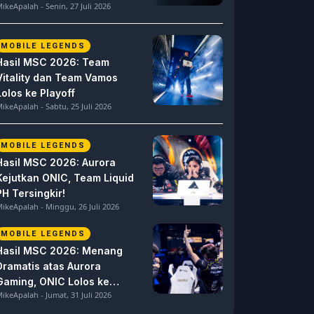
ikeApalah - Senin, 27 Juli 2026
MOBILE LEGENDS
Hasil MSC 2026: Team
Vitality dan Team Vamos
Lolos ke Playoff
ikeApalah - Sabtu, 25 Juli 2026
MOBILE LEGENDS
Hasil MSC 2026: Aurora
Kejutkan ONIC, Team Liquid
PH Tersingkir!
ikeApalah - Minggu, 26 Juli 2026
MOBILE LEGENDS
Hasil MSC 2026: Menang
Dramatis atas Aurora
Gaming, ONIC Lolos ke
ikeApalah - Jumat, 31 Juli 2026
Semifinal!