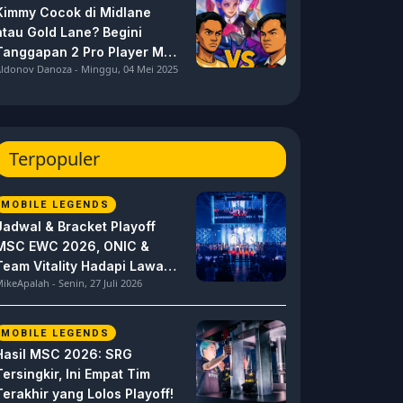
Kimmy Cocok di Midlane
atau Gold Lane? Begini
Tanggapan 2 Pro Player MPL
ldonov Danoza - Minggu, 04 Mei 2025
ID S15 ini
Terpopuler
MOBILE LEGENDS
Jadwal & Bracket Playoff
MSC EWC 2026, ONIC &
Team Vitality Hadapi Lawan
ikeApalah - Senin, 27 Juli 2026
Berat
MOBILE LEGENDS
Hasil MSC 2026: SRG
Tersingkir, Ini Empat Tim
Terakhir yang Lolos Playoff!