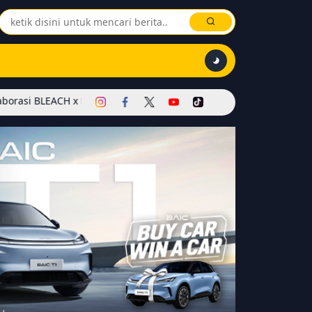
onor of Kings Dimulai! Hadirkan Skin Soul Reaper, Mode Khusus, d