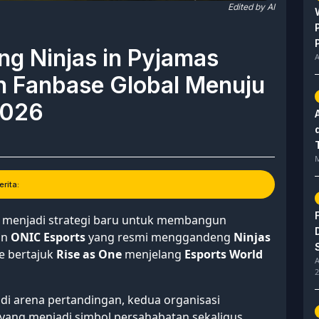
Edited by AI
g Ninjas in Pyjamas
A
n Fanbase Global Menuju
2026
M
rita:
ai menjadi strategi baru untuk membangun
an
ONIC Esports
yang resmi menggandeng
Ninjas
 bertajuk
Rise as One
menjelang
Esports World
A
2
 di arena pertandingan, kedua organisasi
f yang menjadi simbol persahabatan sekaligus