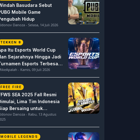
Windah Basudara Sebut
PUBG Mobile Game
Pengubah Hidup
ldonov Danoza - Selasa, 14 Juli 2026
TEKKEN 8
Apa Itu Esports World Cup
dan Sejarahnya Hingga Jadi
Turnamen Esports Terbesar
ikeApalah - Kamis, 09 Juli 2026
di Dunia
FREE FIRE
FFWS SEA 2025 Fall Resmi
Dimulai, Lima Tim Indonesia
Siap Bersaing untuk
ldonov Danoza - Rabu, 13 Agustus
Dominasi
025
MOBILE LEGENDS