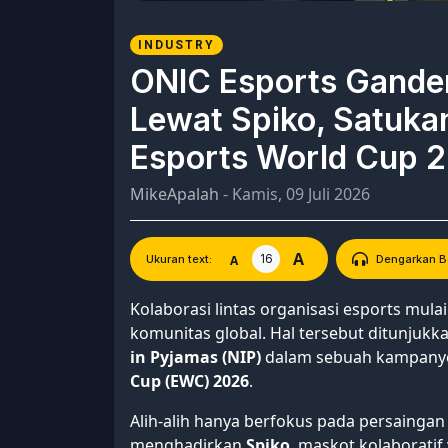
INDUSTRY
ONIC Esports Ganden
Lewat Spiko, Satuka
Esports World Cup 
MikeApalah
- Kamis, 09 Juli 2026
A
16
A
Ukuran text:
Dengarkan Be
Kolaborasi lintas organisasi esports mul
komunitas global. Hal tersebut ditunjukk
in Pyjamas (NIP)
dalam sebuah kampanye
Cup (EWC) 2026
.
Alih-alih hanya berfokus pada persaingan
menghadirkan
Spiko
, maskot kolaborati