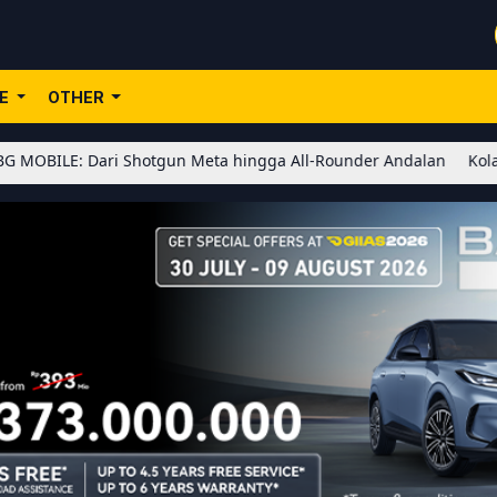
LE
OTHER
Shotgun Meta hingga All-Rounder Andalan
Kolaborasi BLEACH x H