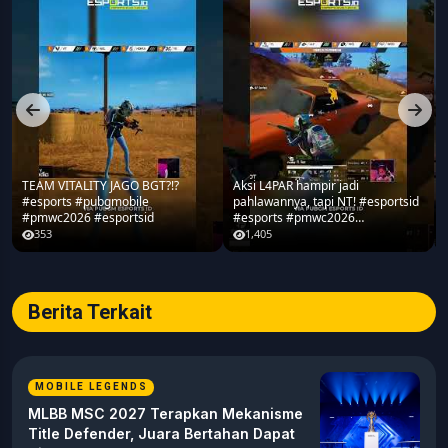
TEAM VITALITY JAGO BGT?!?
Aksi L4PAR hampir jadi
#esports #pubgmobile
pahlawannya, tapi NT! #esportsid
#pmwc2026 #esportsid
#esports #pmwc2026
#pubgmobile #teamrrq
353
1,405
Berita Terkait
MOBILE LEGENDS
MLBB MSC 2027 Terapkan Mekanisme
Title Defender, Juara Bertahan Dapat