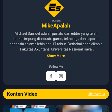
Ditulis Oleh
MikeApalah
Michael Samuel adalah jurnalis dan editor yang telah
berkecimpung di industri game, teknologi, dan esports
Indonesia selama lebih dari 17 tahun. Berbekal pendidikan di
Fakultas Akuntansi Universitas Nasional, saya
menggabungkan kemampuan analisis dengan pengalaman
Show More
panjang di dunia media digital. Sepanjang kariernya, Michael
pernah menangani berbagai peran, mulai dari reporter, editor,
Follow Me
marketing, business development, hingga Editor in Chief.
Fokus utamanya adalah menghadirkan tulisan yang
informatif, mendalam, dan mudah dipahami, khususnya
seputar game, esports, teknologi, serta perkembangan
industri digital.
Konten Video
Lihat Semua