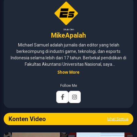
Ditulis Oleh
MikeApalah
Michael Samuel adalah jurnalis dan editor yang telah
berkecimpung di industri game, teknologi, dan esports
Indonesia selama lebih dari 17 tahun. Berbekal pendidikan di
Fakultas Akuntansi Universitas Nasional, saya
menggabungkan kemampuan analisis dengan pengalaman
Show More
panjang di dunia media digital. Sepanjang kariernya, Michael
pernah menangani berbagai peran, mulai dari reporter, editor,
Follow Me
marketing, business development, hingga Editor in Chief.
Fokus utamanya adalah menghadirkan tulisan yang
informatif, mendalam, dan mudah dipahami, khususnya
seputar game, esports, teknologi, serta perkembangan
industri digital.
Konten Video
Lihat Semua