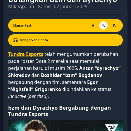
MikeApalah
- Kamis, 02 Januari 2025
A
16
A
Ukuran text:
Dengarkan Berita:
Tundra Esports
telah mengumumkan perubahan
pada roster Dota 2 mereka saat memulai
perjalanan baru di musim 2025.
Anton “dyrachyo”
Shkredov
dan
Bozhidar “bzm” Bogdanov
bergabung dengan tim, sementara
Egor
“Nightfall” Grigorenko
dipindahkan ke status
innactive
(
benched
).
bzm dan
Dyrachyo
Bergabung dengan
Tundra Esports