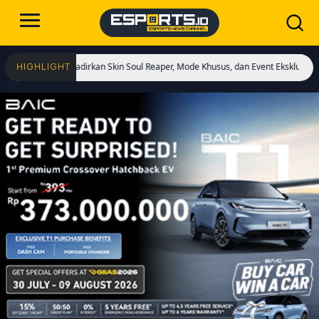
ai! Hadirkan Skin Soul Reaper, Mode Khusus, dan Event Eksklusif!
Cristiano R
HIGHLIGHT