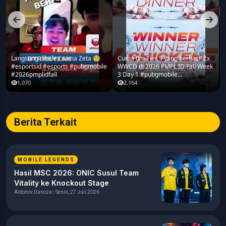
Langsung dibales sama Zeta 🧐
Cuma tim Tier S yang berhasil 2x
#esportsid #esports #pubgmobile
WWCD di 2026 PMPL ID Fall Week
#2026pmplidfall
3 Day 1 #pubgmobile
#2026pmplidfall
1,070
2,164
Berita Terkait
MOBILE LEGENDS
Hasil MSC 2026: ONIC Susul Team
Vitality ke Knockout Stage
Aldonov Danoza - Senin, 27 Juli 2026