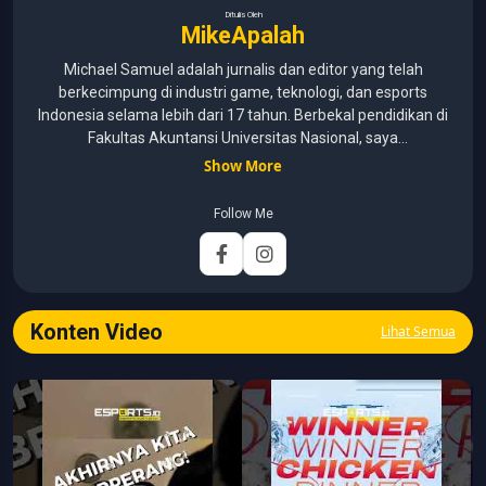
Ditulis Oleh
MikeApalah
Michael Samuel adalah jurnalis dan editor yang telah
berkecimpung di industri game, teknologi, dan esports
Indonesia selama lebih dari 17 tahun. Berbekal pendidikan di
Fakultas Akuntansi Universitas Nasional, saya
menggabungkan kemampuan analisis dengan pengalaman
Show More
panjang di dunia media digital. Sepanjang kariernya, Michael
pernah menangani berbagai peran, mulai dari reporter, editor,
Follow Me
marketing, business development, hingga Editor in Chief.
Fokus utamanya adalah menghadirkan tulisan yang
informatif, mendalam, dan mudah dipahami, khususnya
seputar game, esports, teknologi, serta perkembangan
industri digital.
Konten Video
Lihat Semua