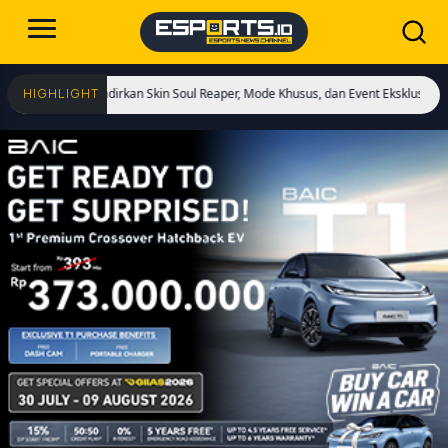
i! Hadirkan Skin Soul Reaper, Mode Khusus, dan Event Eksklusif!
Cristiano Ro
HIGHLIGHT