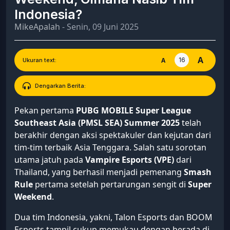
Indonesia?
MikeApalah
- Senin, 09 Juni 2025
A
16
A
Ukuran text:
Dengarkan Berita:
Pekan pertama
PUBG MOBILE Super League
Southeast Asia (PMSL SEA) Summer 2025
telah
berakhir dengan aksi spektakuler dan kejutan dari
tim-tim terbaik Asia Tenggara. Salah satu sorotan
utama jatuh pada
Vampire Esports (VPE)
dari
Thailand, yang berhasil menjadi pemenang
Smash
Rule
pertama setelah pertarungan sengit di
Super
Weekend
.
Dua tim Indonesia, yakni, Talon Esports dan BOOM
Esports tampil cukup memukau dengan berada di