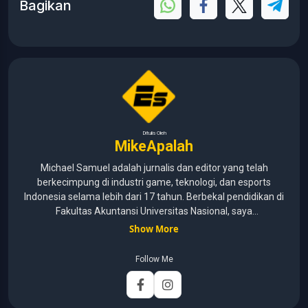
Bagikan
Ditulis Oleh
MikeApalah
Michael Samuel adalah jurnalis dan editor yang telah
berkecimpung di industri game, teknologi, dan esports
Indonesia selama lebih dari 17 tahun. Berbekal pendidikan di
Fakultas Akuntansi Universitas Nasional, saya
menggabungkan kemampuan analisis dengan pengalaman
Show More
panjang di dunia media digital. Sepanjang kariernya, Michael
pernah menangani berbagai peran, mulai dari reporter, editor,
Follow Me
marketing, business development, hingga Editor in Chief.
Fokus utamanya adalah menghadirkan tulisan yang
informatif, mendalam, dan mudah dipahami, khususnya