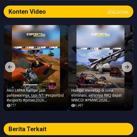
seputar game, esports, teknologi, serta perkembangan
industri digital.
Konten Video
Lihat Semua
Aksi L4PAR hampir jadi
Hampir menetap di zona
pahlawannya, tapi NT! #esportsid
eliminasi, akhirnya RRQ dapat
#esports #pmwc2026
WWCD! #PMWC2026
#pubgmobile #teamrrq
#pubgmobile #teamrrq
777
1,487
Berita Terkait