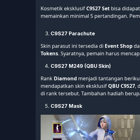
Kosmetik eksklusif
C9S27 Set
bisa didapa
memainkan minimal 5 pertandingan. Pem
C9S27 Parachute
Skin parasut ini tersedia di
Event Shop
da
Tokens
. Syaratnya, pemain harus mencap
C9S27 M249 (QBU Skin)
Rank
Diamond
menjadi tantangan beriku
mendapatkan skin eksklusif
QBU C9S27
,
di rank tersebut. Tambahan hadiah beru
C9S27 Mask