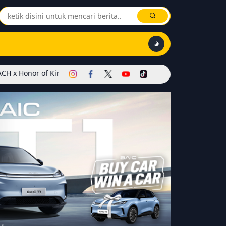
ings Dimulai! Hadirkan Skin Soul Reaper, Mode Khusus, dan Event 