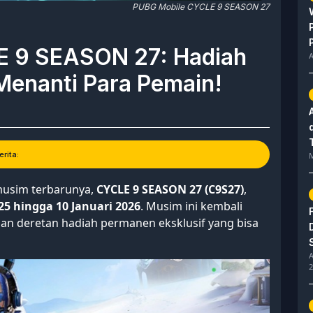
PUBG Mobile CYCLE 9 SEASON 27
 9 SEASON 27: Hadiah
A
Menanti Para Pemain!
rita:
M
usim terbarunya,
CYCLE 9 SEASON 27 (C9S27)
,
5 hingga 10 Januari 2026
. Musim ini kembali
n deretan hadiah permanen eksklusif yang bisa
A
2