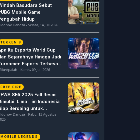
Windah Basudara Sebut
PUBG Mobile Game
Pengubah Hidup
ldonov Danoza - Selasa, 14 Juli 2026
TEKKEN 8
Apa Itu Esports World Cup
dan Sejarahnya Hingga Jadi
Turnamen Esports Terbesar
ikeApalah - Kamis, 09 Juli 2026
di Dunia
FREE FIRE
FFWS SEA 2025 Fall Resmi
Dimulai, Lima Tim Indonesia
Siap Bersaing untuk
ldonov Danoza - Rabu, 13 Agustus
Dominasi
025
MOBILE LEGENDS