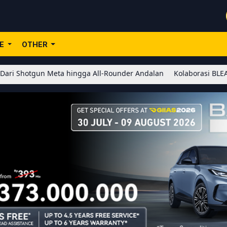
LE
OTHER
Meta hingga All-Rounder Andalan
Kolaborasi BLEACH x Honor of K