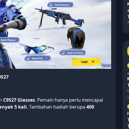
A
9S27
M
ah
C9S27 Glasses
. Pemain hanya perlu mencapai
anyak 5 kali
. Tambahan hadiah berupa
400