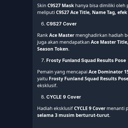
Skin
C9S27 Mask
hanya bisa dimiliki ole
meliputi
C9S27 Ace Title, Name Tag, efe
C9S27 Cover
Rank
Ace Master
menghadirkan hadiah b
juga akan mendapatkan
Ace Master Title
Season Token
.
Frosty Funland Squad Results Pose
Pemain yang mencapai
Ace Dominator 1
yaitu
Frosty Funland Squad Results Pos
eksklusif.
CYCLE 9 Cover
Hadiah eksklusif
CYCLE 9 Cover
menanti p
selama 3 musim berturut-turut
.