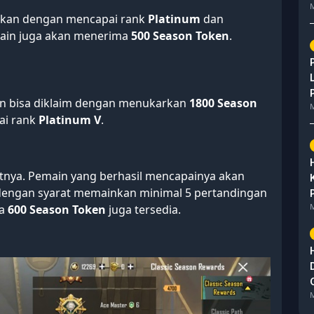
M
tkan dengan mencapai rank
Platinum
dan
ain juga akan menerima
500 Season Token
.
n bisa diklaim dengan menukarkan
1800 Season
M
ai rank
Platinum V
.
tnya. Pemain yang berhasil mencapainya akan
 dengan syarat memainkan minimal 5 pertandingan
M
pa
600 Season Token
juga tersedia.
M