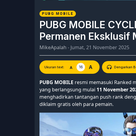
PUBG MOBILE
PUBG MOBILE CYCLE
Permanen Eksklusif 
MikeApalah
- Jumat, 21 November 2025
A
16
A
Ukuran text:
Dengarkan Be
PUBG MOBILE
resmi memasuki Ranked m
yang berlangsung mulai
11 November 202
menghadirkan tantangan push rank denga
diklaim gratis oleh para pemain.