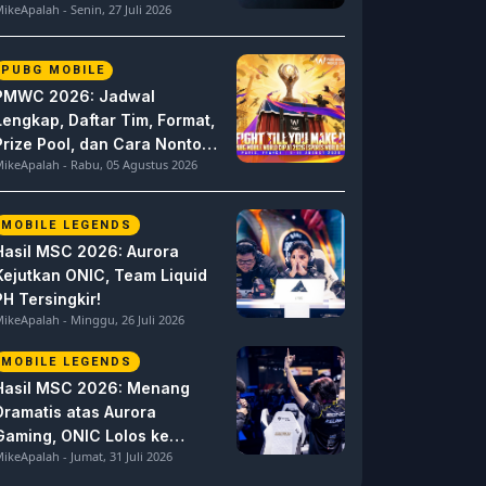
ikeApalah - Senin, 27 Juli 2026
PUBG MOBILE
PMWC 2026: Jadwal
Lengkap, Daftar Tim, Format,
Prize Pool, dan Cara Nonton
ikeApalah - Rabu, 05 Agustus 2026
PUBG MOBILE World Cup
MOBILE LEGENDS
Hasil MSC 2026: Aurora
Kejutkan ONIC, Team Liquid
PH Tersingkir!
ikeApalah - Minggu, 26 Juli 2026
MOBILE LEGENDS
Hasil MSC 2026: Menang
Dramatis atas Aurora
Gaming, ONIC Lolos ke
ikeApalah - Jumat, 31 Juli 2026
Semifinal!