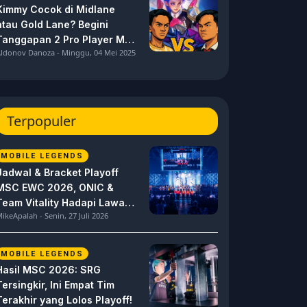
Kimmy Cocok di Midlane
atau Gold Lane? Begini
Tanggapan 2 Pro Player MPL
ldonov Danoza - Minggu, 04 Mei 2025
ID S15 ini
Terpopuler
MOBILE LEGENDS
Jadwal & Bracket Playoff
MSC EWC 2026, ONIC &
Team Vitality Hadapi Lawan
ikeApalah - Senin, 27 Juli 2026
Berat
MOBILE LEGENDS
Hasil MSC 2026: SRG
Tersingkir, Ini Empat Tim
Terakhir yang Lolos Playoff!