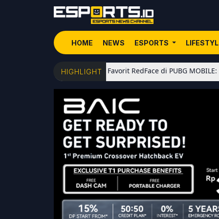
HOME
NEWS
ESPORTS
LIFESTY
5 Senjata Favorit RedFace di PUBG MOBILE: Dari Shotgun 
HIGHLIGHT