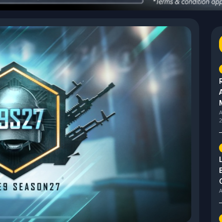
A
2
A