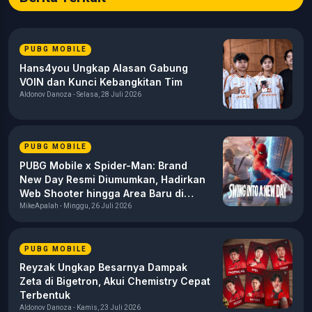
PUBG MOBILE
Hans4you Ungkap Alasan Gabung
VOIN dan Kunci Kebangkitan Tim
Aldonov Danoza - Selasa, 28 Juli 2026
PUBG MOBILE
PUBG Mobile x Spider-Man: Brand
New Day Resmi Diumumkan, Hadirkan
Web Shooter hingga Area Baru di
Erangel
MikeApalah - Minggu, 26 Juli 2026
PUBG MOBILE
Reyzak Ungkap Besarnya Dampak
Zeta di Bigetron, Akui Chemistry Cepat
Terbentuk
Aldonov Danoza - Kamis, 23 Juli 2026