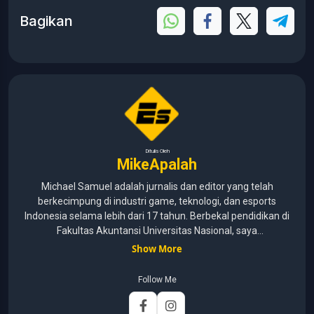
Bagikan
Ditulis Oleh
MikeApalah
Michael Samuel adalah jurnalis dan editor yang telah
berkecimpung di industri game, teknologi, dan esports
Indonesia selama lebih dari 17 tahun. Berbekal pendidikan di
Fakultas Akuntansi Universitas Nasional, saya
menggabungkan kemampuan analisis dengan pengalaman
Show More
panjang di dunia media digital. Sepanjang kariernya, Michael
pernah menangani berbagai peran, mulai dari reporter, editor,
Follow Me
marketing, business development, hingga Editor in Chief.
Fokus utamanya adalah menghadirkan tulisan yang