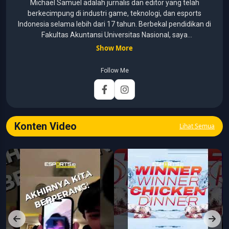
Michael Samuel adalah jurnalis dan editor yang telah
berkecimpung di industri game, teknologi, dan esports
Indonesia selama lebih dari 17 tahun. Berbekal pendidikan di
Fakultas Akuntansi Universitas Nasional, saya
menggabungkan kemampuan analisis dengan pengalaman
Show More
panjang di dunia media digital. Sepanjang kariernya, Michael
pernah menangani berbagai peran, mulai dari reporter, editor,
Follow Me
marketing, business development, hingga Editor in Chief.
Fokus utamanya adalah menghadirkan tulisan yang
informatif, mendalam, dan mudah dipahami, khususnya
seputar game, esports, teknologi, serta perkembangan
industri digital.
Konten Video
Lihat Semua