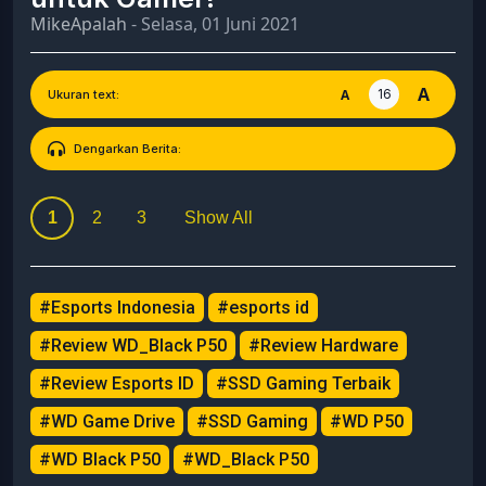
MikeApalah
- Selasa, 01 Juni 2021
A
16
A
Ukuran text:
Dengarkan Berita:
1
2
3
Show All
#Esports Indonesia
#esports id
#Review WD_Black P50
#Review Hardware
#Review Esports ID
#SSD Gaming Terbaik
#WD Game Drive
#SSD Gaming
#WD P50
#WD Black P50
#WD_Black P50