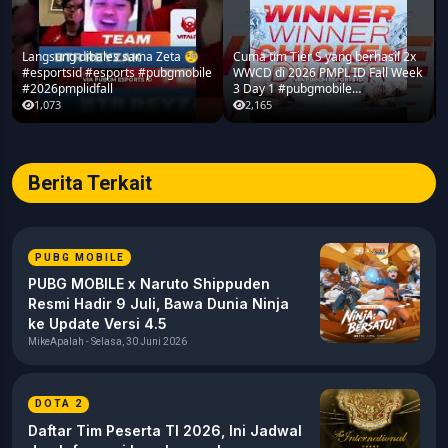
Langsung dibales sama Zeta 🧐
Cuma tim Tier S yang berhasil 2x
#esportsid #esports #pubgmobile
WWCD di 2026 PMPL ID Fall Week
#2026pmplidfall
3 Day 1 #pubgmobile
#2026pmplidfall
1,073
2,165
Berita Terkait
PUBG MOBILE
PUBG MOBILE x Naruto Shippuden
Resmi Hadir 9 Juli, Bawa Dunia Ninja
ke Update Versi 4.5
MikeApalah - Selasa, 30 Juni 2026
DOTA 2
Daftar Tim Peserta TI 2026, Ini Jadwal