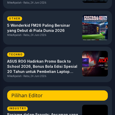
MikeApalah - Rabu, 24 Juni 2026
OTHER
5 Wonderkid FM26 Paling Bersinar
yang Debut di Piala Dunia 2026
MikeApalah - Rabu, 24 Juni 2026
TECHNO
ASUS ROG Hadirkan Promo Back to
School 2026, Bonus Bola Edisi Spesial
20 Tahun untuk Pembelian Laptop
Gaming
MikeApalah - Rabu, 24 Juni 2026
Pilihan Editor
INDUSTRY
Rasisme dalam Esports: Ancaman yang