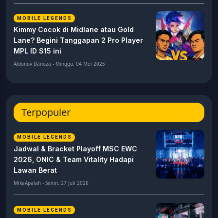
MOBILE LEGENDS
Kimmy Cocok di Midlane atau Gold
Lane? Begini Tanggapan 2 Pro Player
MPL ID S15 ini
Aldonov Danoza - Minggu, 04 Mei 2025
Terpopuler
MOBILE LEGENDS
Jadwal & Bracket Playoff MSC EWC
2026, ONIC & Team Vitality Hadapi
Lawan Berat
MikeApalah - Senin, 27 Juli 2026
MOBILE LEGENDS