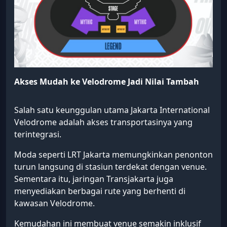
Akses Mudah ke Velodrome Jadi Nilai Tambah
Salah satu keunggulan utama Jakarta International
Velodrome adalah akses transportasinya yang
terintegrasi.
Moda seperti LRT Jakarta memungkinkan penonton
turun langsung di stasiun terdekat dengan venue.
Sementara itu, jaringan Transjakarta juga
menyediakan berbagai rute yang berhenti di
kawasan Velodrome.
Kemudahan ini membuat venue semakin inklusif