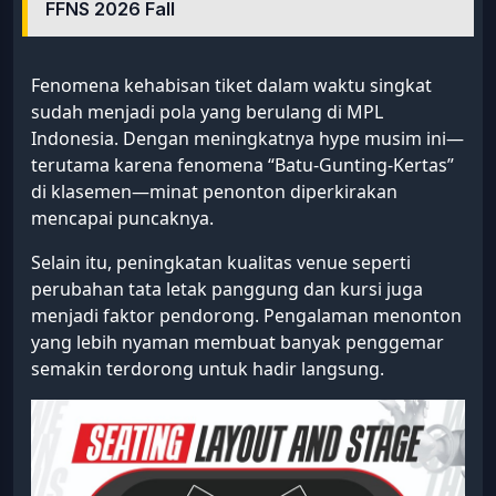
FFNS 2026 Fall
Fenomena kehabisan tiket dalam waktu singkat
sudah menjadi pola yang berulang di MPL
Indonesia. Dengan meningkatnya hype musim ini—
terutama karena fenomena “Batu-Gunting-Kertas”
di klasemen—minat penonton diperkirakan
mencapai puncaknya.
Selain itu, peningkatan kualitas venue seperti
perubahan tata letak panggung dan kursi juga
menjadi faktor pendorong. Pengalaman menonton
yang lebih nyaman membuat banyak penggemar
semakin terdorong untuk hadir langsung.