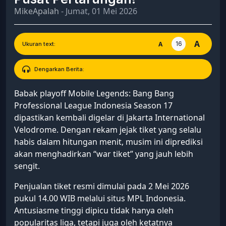
MikeApalah
- Jumat, 01 Mei 2026
A
16
A
Ukuran text:
Dengarkan Berita:
Babak playoff Mobile Legends: Bang Bang
Professional League Indonesia Season 17
dipastikan kembali digelar di Jakarta International
Velodrome. Dengan rekam jejak tiket yang selalu
habis dalam hitungan menit, musim ini diprediksi
akan menghadirkan “war tiket” yang jauh lebih
sengit.
Penjualan tiket resmi dimulai pada 2 Mei 2026
pukul 14.00 WIB melalui situs MPL Indonesia.
Antusiasme tinggi dipicu tidak hanya oleh
popularitas liga, tetapi juga oleh ketatnya