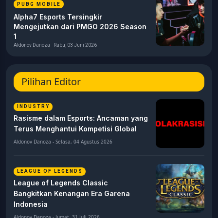
PUBG MOBILE
Alpha7 Esports Tersingkir
Mengejutkan dari PMGO 2026 Season
1
Aldonov Danoza - Rabu, 03 Juni 2026
Pilihan Editor
INDUSTRY
Rasisme dalam Esports: Ancaman yang
Terus Menghantui Kompetisi Global
Aldonov Danoza - Selasa, 04 Agustus 2026
LEAGUE OF LEGENDS
League of Legends Classic
Bangkitkan Kenangan Era Garena
Indonesia
Aldonov Danoza - Jumat, 31 Juli 2026