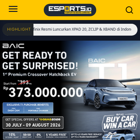
ket
Infinix Resmi Luncurkan XPAD 20, ZCLIP & XBAND di Indonesia!
HIGHLIGHT