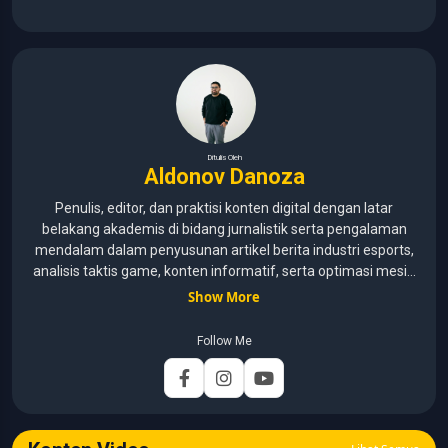
Ditulis Oleh
Aldonov Danoza
Penulis, editor, dan praktisi konten digital dengan latar
belakang akademis di bidang jurnalistik serta pengalaman
mendalam dalam penyusunan artikel berita industri esports,
analisis taktis game, konten informatif, serta optimasi mesin
pencari (SEO) untuk audiens media digital. Lulusan Universitas
Show More
Pelita Harapan (2015–2020) dengan pemahaman mendalam
mengenai kaidah jurnalistik, etika media, verifikasi informasi,
Follow Me
dan teknik penulisan profesional. Berfokus pada
pengembangan konten yang mengutamakan akurasi,
relevansi, dan analisis mendalam. Memastikan artikel
dikembangkan melalui riset data turnamen, analisis strategi
gameplay, serta verifikasi informasi guna menyajikan liputan