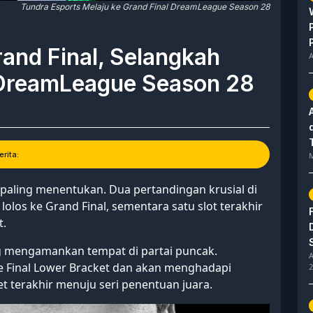
Tundra Esports Melaju ke Grand Final DreamLeague Season 28
and Final, Selangkah
A
 DreamLeague Season 28
rita:
M
aling menentukan. Dua pertandingan krusial di
lolos ke Grand Final, sementara satu slot terakhir
t.
g mengamankan tempat di partai puncak.
A
ke Final Lower Bracket dan akan menghadapi
2
 terakhir menuju seri penentuan juara.