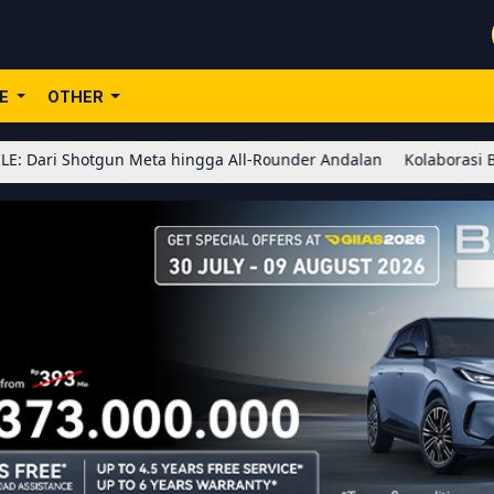
LE
OTHER
tgun Meta hingga All-Rounder Andalan
Kolaborasi BLEACH x Honor