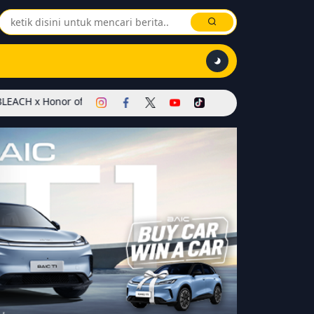
 of Kings Dimulai! Hadirkan Skin Soul Reaper, Mode Khusus, dan E