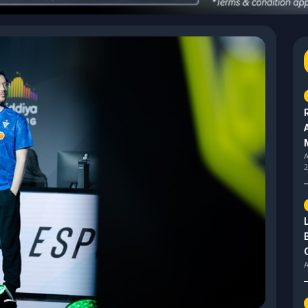
A
2
A