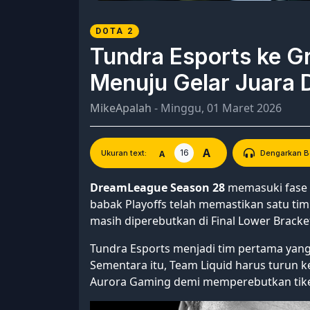
DOTA 2
Tundra Esports ke Gr
Menuju Gelar Juara
MikeApalah
- Minggu, 01 Maret 2026
A
16
A
Ukuran text:
Dengarkan Be
DreamLeague Season 28
memasuki fase p
babak Playoffs telah memastikan satu tim 
masih diperebutkan di Final Lower Bracke
Tundra Esports menjadi tim pertama yan
Sementara itu, Team Liquid harus turun 
Aurora Gaming demi memperebutkan tiket