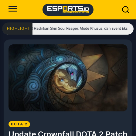
Dimulai! Hadirkan Skin Soul Reaper, Mode Khusus, dan Event Eksklusif!
Cristi
HIGHLIGHT
DOTA 2
Update Crownfall DOTA 2 Patch