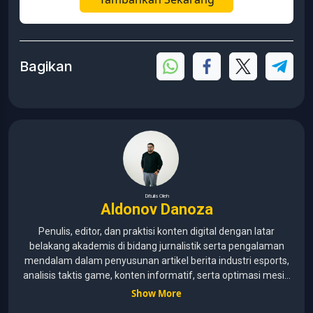
Bagikan
Ditulis Oleh
Aldonov Danoza
Penulis, editor, dan praktisi konten digital dengan latar
belakang akademis di bidang jurnalistik serta pengalaman
mendalam dalam penyusunan artikel berita industri esports,
analisis taktis game, konten informatif, serta optimasi mesin
pencari (SEO) untuk audiens media digital. Lulusan Universitas
Show More
Pelita Harapan (2015–2020) dengan pemahaman mendalam