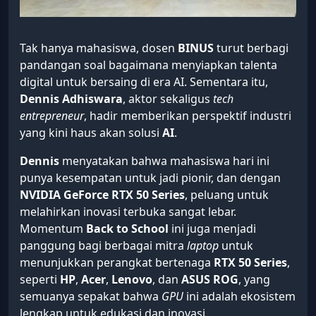
Tak hanya mahasiswa, dosen
BINUS
turut berbagi
pandangan soal bagaimana menyiapkan talenta
digital untuk bersaing di era AI. Sementara itu,
Dennis Adhiswara
, aktor sekaligus
tech
entrepreneur
, hadir memberikan perspektif industri
yang kini haus akan solusi
AI
.
Dennis
menyatakan bahwa mahasiswa hari ini
punya kesempatan untuk jadi pionir, dan dengan
NVIDIA GeForce RTX 50 Series
, peluang untuk
melahirkan inovasi terbuka sangat lebar.
Momentum
Back to School
ini juga menjadi
panggung bagi berbagai mitra
laptop
untuk
menunjukkan perangkat bertenaga
RTX 50 Series
,
seperti
HP
,
Acer
,
Lenovo
, dan
ASUS ROG
, yang
semuanya sepakat bahwa
GPU
ini adalah ekosistem
lengkap untuk edukasi dan inovasi.