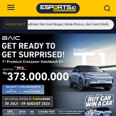
ai! Hadirkan Skin Soul Reaper, Mode Khusus, dan Event Eksklusif!
Cristiano R
HIGHLIGHT