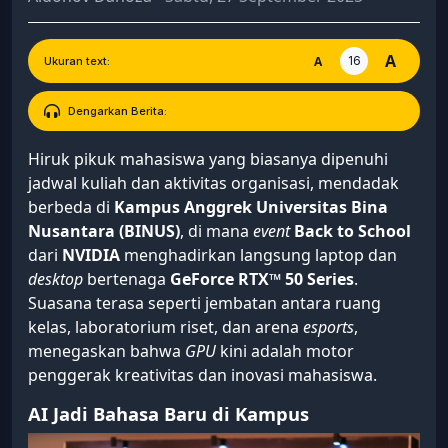
A
16
A
Ukuran text:
Dengarkan Berita:
Hiruk pikuk mahasiswa yang biasanya dipenuhi
jadwal kuliah dan aktivitas organisasi, mendadak
berbeda di
Kampus Anggrek Universitas Bina
Nusantara (BINUS)
, di mana
event
Back to School
dari
NVIDIA
menghadirkan langsung laptop dan
desktop
bertenaga
GeForce RTX™ 50 Series
.
Suasana terasa seperti jembatan antara ruang
kelas, laboratorium riset, dan arena
esports
,
menegaskan bahwa
GPU
kini adalah motor
penggerak kreativitas dan inovasi mahasiswa.
AI Jadi Bahasa Baru di Kampus