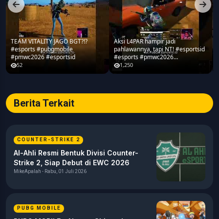
TEAM VITALITY JAGO BGT?!?
Aksi L4PAR hampir jadi
#esports #pubgmobile
pahlawannya, tapi NT! #esportsid
#pmwc2026 #esportsid
#esports #pmwc2026
#pubgmobile #teamrrq
52
1,250
Berita Terkait
COUNTER-STRIKE 2
Al-Ahli Resmi Bentuk Divisi Counter-
Strike 2, Siap Debut di EWC 2026
MikeApalah - Rabu, 01 Juli 2026
PUBG MOBILE