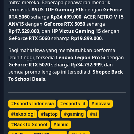
mitra mereka. Beberapa penawaran menarik
termasuk
ASUS TUF Gaming F16
dengan
GeForce
RTX 5060
seharga
Rp24.499.000
,
ACER NITRO V 15
ANV15
dengan
GeForce RTX 5050
seharga
Rp17.529.000
, dan
HP Victus Gaming 15
dengan
GeForce RTX 5060
seharga
Rp19.899.000
.
Bagi mahasiswa yang membutuhkan performa
lebih tinggi, tersedia
Lenovo Legion Pro 5i
dengan
GeForce RTX 5070
seharga
Rp34.732.999
, dan
semua promo lengkap ini tersedia di
Shopee Back
To School Deals
.
#Esports Indonesia
#esports id
#inovasi
#teknologi
#laptop
#gaming
#ai
#Back to School
#binus