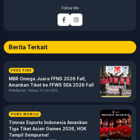
pernah menangani berbagai peran, mulai dari reporter, editor,
Follow Me
marketing, business development, hingga Editor in Chief.
Fokus utamanya adalah menghadirkan tulisan yang
informatif, mendalam, dan mudah dipahami, khususnya
seputar game, esports, teknologi, serta perkembangan
industri digital.
Berita Terkait
FREE FIRE
MBR Omega Juara FFNS 2026 Fall,
Amankan Tiket ke FFWS SEA 2026 Fall
MikeApalah - Selasa, 14 Juli 2026
PUBG MOBILE
Timnas Esports Indonesia Amankan
Tiga Tiket Asian Games 2026, HOK
Tampil Sempurna!