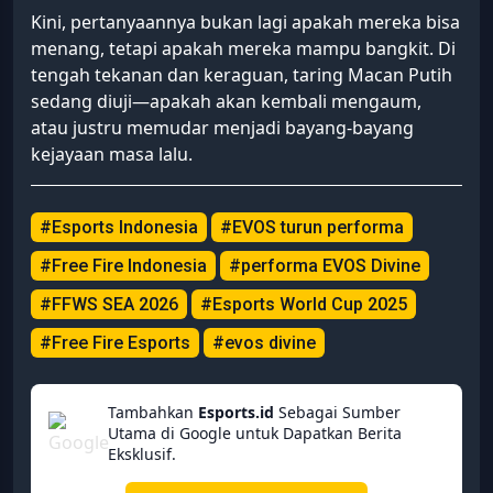
Kini, pertanyaannya bukan lagi apakah mereka bisa
menang, tetapi apakah mereka mampu bangkit. Di
tengah tekanan dan keraguan, taring Macan Putih
sedang diuji—apakah akan kembali mengaum,
atau justru memudar menjadi bayang-bayang
kejayaan masa lalu.
#Esports Indonesia
#EVOS turun performa
#Free Fire Indonesia
#performa EVOS Divine
#FFWS SEA 2026
#Esports World Cup 2025
#Free Fire Esports
#evos divine
Tambahkan
Esports.id
Sebagai Sumber
Utama di Google untuk Dapatkan Berita
Eksklusif.