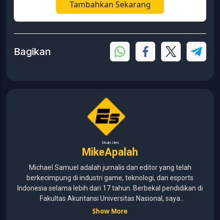
Tambahkan Sekarang
Bagikan
Ditulis Oleh
MikeApalah
Michael Samuel adalah jurnalis dan editor yang telah
berkecimpung di industri game, teknologi, dan esports
Indonesia selama lebih dari 17 tahun. Berbekal pendidikan di
Fakultas Akuntansi Universitas Nasional, saya
menggabungkan kemampuan analisis dengan pengalaman
Show More
panjang di dunia media digital. Sepanjang kariernya, Michael