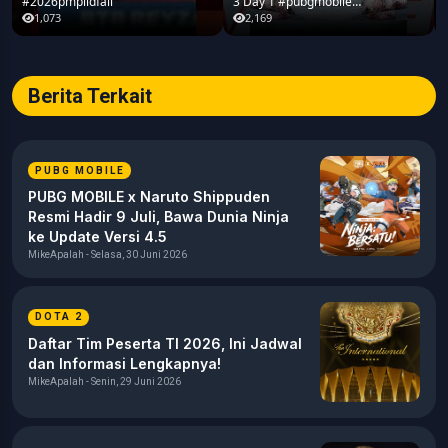
#2026pmplidfall
3 Day 1 #pubgmobile
#2026pmplidfall
1,073
2,169
Berita Terkait
PUBG MOBILE
PUBG MOBILE x Naruto Shippuden
Resmi Hadir 9 Juli, Bawa Dunia Ninja
ke Update Versi 4.5
MikeApalah - Selasa, 30 Juni 2026
DOTA 2
Daftar Tim Peserta TI 2026, Ini Jadwal
dan Informasi Lengkapnya!
MikeApalah - Senin, 29 Juni 2026