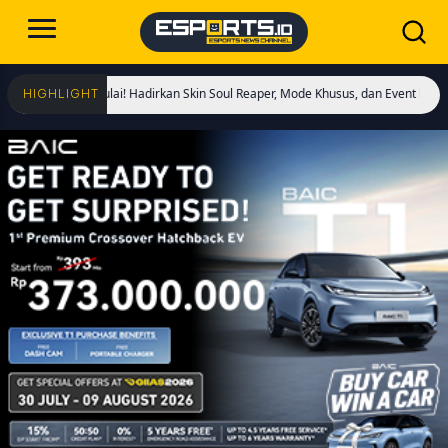
ngs Dimulai! Hadirkan Skin Soul Reaper, Mode Khusus, dan Event Eksklusif!
Cr
HIGHLIGHT