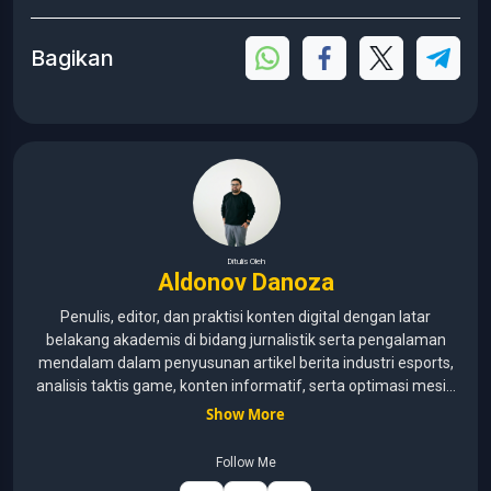
Bagikan
Ditulis Oleh
Aldonov Danoza
Penulis, editor, dan praktisi konten digital dengan latar
belakang akademis di bidang jurnalistik serta pengalaman
mendalam dalam penyusunan artikel berita industri esports,
analisis taktis game, konten informatif, serta optimasi mesin
pencari (SEO) untuk audiens media digital. Lulusan Universitas
Show More
Pelita Harapan (2015–2020) dengan pemahaman mendalam
mengenai kaidah jurnalistik, etika media, verifikasi informasi,
Follow Me
dan teknik penulisan profesional. Berfokus pada