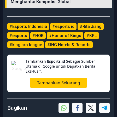
Menghantui Kompetisi Global
#Esports Indonesia
#esports id
#Rita Jiang
#esports
#HOK
#Honor of Kings
#KPL
#king pro league
#IHG Hotels & Resorts
Tambahkan
Esports.id
Sebagai Sumber
Utama di Google untuk Dapatkan Berita
Eksklusif.
Tambahkan Sekarang
Bagikan