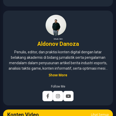
Ditulis Oleh
Aldonov Danoza
Penulis, editor, dan praktisi konten digital dengan latar
belakang akademis di bidang jurnalistik serta pengalaman
mendalam dalam penyusunan artikel berita industri esports,
analisis taktis game, konten informatif, serta optimasi mesin
pencari (SEO) untuk audiens media digital. Lulusan Universitas
Show More
Pelita Harapan (2015–2020) dengan pemahaman mendalam
mengenai kaidah jurnalistik, etika media, verifikasi informasi,
Follow Me
dan teknik penulisan profesional. Berfokus pada
pengembangan konten yang mengutamakan akurasi,
relevansi, dan analisis mendalam. Memastikan artikel
dikembangkan melalui riset data turnamen, analisis strategi
gameplay, serta verifikasi informasi guna menyajikan liputan
Konten Video
Lihat Semua