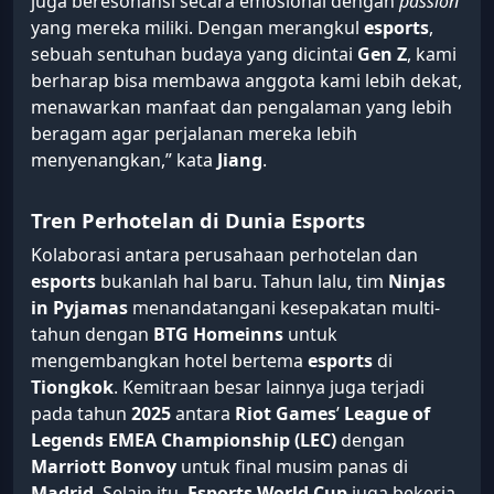
juga beresonansi secara emosional dengan
passion
yang mereka miliki. Dengan merangkul
esports
,
sebuah sentuhan budaya yang dicintai
Gen Z
, kami
berharap bisa membawa anggota kami lebih dekat,
menawarkan manfaat dan pengalaman yang lebih
beragam agar perjalanan mereka lebih
menyenangkan,” kata
Jiang
.
Tren Perhotelan di Dunia Esports
Kolaborasi antara perusahaan perhotelan dan
esports
bukanlah hal baru. Tahun lalu, tim
Ninjas
in Pyjamas
menandatangani kesepakatan multi-
tahun dengan
BTG Homeinns
untuk
mengembangkan hotel bertema
esports
di
Tiongkok
. Kemitraan besar lainnya juga terjadi
pada tahun
2025
antara
Riot Games
’
League of
Legends EMEA Championship (LEC)
dengan
Marriott Bonvoy
untuk final musim panas di
Madrid
. Selain itu,
Esports World Cup
juga bekerja