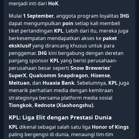
menjadi inti dari
HoK
.
Mulai
1 September
, anggota program loyalitas
IHG
dapat mengumpulkan
poin
setiap kali membeli
tiket pertandingan
KPL
. Lebih dari itu, mereka juga
berkesempatan mendapatkan akses ke
paket
eksklusif
yang dirancang khusus untuk para
penggemar.
IHG
kini bergabung dengan deretan
panjang sponsor
KPL
yang berisi perusahaan-
perusahaan besar seperti
Snow Breweries’
SuperX
,
Qualcomm Snapdragon
,
Hisense
,
Meituan
, dan
Huaxia Bank
. Sebelumnya,
KPL
juga
menarik perhatian media dengan kemitraan
strategisnya bersama platform media sosial
Tiongkok
,
Rednote (Xiaohongshu)
.
KPL: Liga Elit dengan Prestasi Dunia
KPL
dikenal sebagai salah satu liga
Honor of Kings
paling bergengsi di dunia, menaungi tim-tim