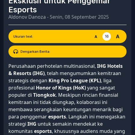
Eksklusif untuk Penggemar
Esports
Aldonov Danoza
- Senin, 08 September 2025
A
16
A
Ukuran text:
Dengarkan Berita:
Perusahaan perhotelan multinasional,
IHG Hotels
& Resorts (IHG)
, telah mengumumkan kemitraan
strategis dengan
King Pro League (KPL)
, liga
profesional
Honor of Kings (HoK)
yang sangat
populer di
Tiongkok
. Meskipun rincian finansial
kemitraan ini tidak diungkap, kolaborasi ini
membawa serangkaian keuntungan menarik bagi
para penggemar
esports
. Langkah ini menegaskan
strategi
IHG
untuk semakin mendekat ke
komunitas
esports
, khususnya audiens muda yang