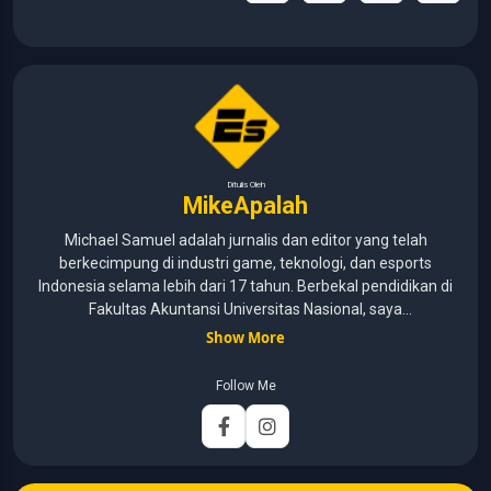
Ditulis Oleh
MikeApalah
Michael Samuel adalah jurnalis dan editor yang telah
berkecimpung di industri game, teknologi, dan esports
Indonesia selama lebih dari 17 tahun. Berbekal pendidikan di
Fakultas Akuntansi Universitas Nasional, saya
menggabungkan kemampuan analisis dengan pengalaman
Show More
panjang di dunia media digital. Sepanjang kariernya, Michael
pernah menangani berbagai peran, mulai dari reporter, editor,
Follow Me
marketing, business development, hingga Editor in Chief.
Fokus utamanya adalah menghadirkan tulisan yang
informatif, mendalam, dan mudah dipahami, khususnya
seputar game, esports, teknologi, serta perkembangan