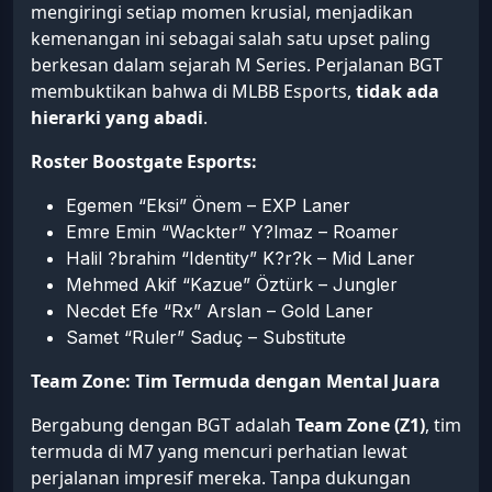
mengiringi setiap momen krusial, menjadikan
kemenangan ini sebagai salah satu upset paling
berkesan dalam sejarah M Series. Perjalanan BGT
membuktikan bahwa di MLBB Esports,
tidak ada
hierarki yang abadi
.
Roster Boostgate Esports:
Egemen “Eksi” Önem – EXP Laner
Emre Emin “Wackter” Y?lmaz – Roamer
Halil ?brahim “Identity” K?r?k – Mid Laner
Mehmed Akif “Kazue” Öztürk – Jungler
Necdet Efe “Rx” Arslan – Gold Laner
Samet “Ruler” Saduç – Substitute
Team Zone: Tim Termuda dengan Mental Juara
Bergabung dengan BGT adalah
Team Zone (Z1)
, tim
termuda di M7 yang mencuri perhatian lewat
perjalanan impresif mereka. Tanpa dukungan