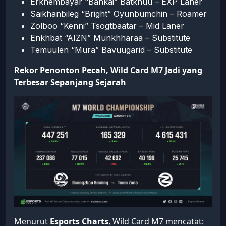
Erkhembayar “Bankai” Batkhuu – EXP Laner
Saikhanbileg “Bright” Oyunbumchin – Roamer
Zolboo “Kenni” Tsogtbaatar – Mid Laner
Enkhbat “AIZN” Munkhharaa – Substitute
Temuulen “Mura” Bavuugarid – Substitute
Rekor Penonton Pecah, Wild Card M7 Jadi yang
Terbesar Sepanjang Sejarah
Menurut
Esports Charts
, Wild Card M7 mencatat: