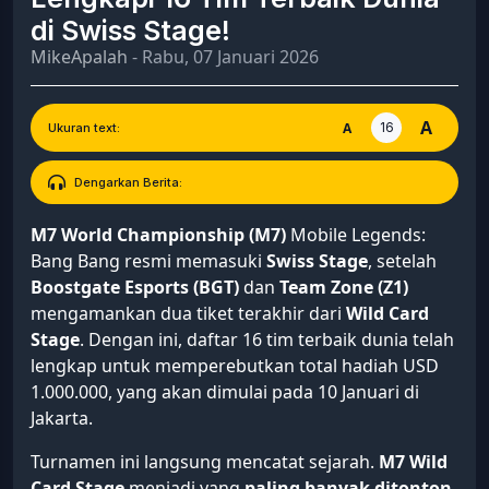
di Swiss Stage!
MikeApalah
- Rabu, 07 Januari 2026
A
16
A
Ukuran text:
Dengarkan Berita:
M7 World Championship (M7)
Mobile Legends:
Bang Bang resmi memasuki
Swiss Stage
, setelah
Boostgate Esports (BGT)
dan
Team Zone (Z1)
mengamankan dua tiket terakhir dari
Wild Card
Stage
. Dengan ini, daftar 16 tim terbaik dunia telah
lengkap untuk memperebutkan total hadiah USD
1.000.000, yang akan dimulai pada 10 Januari di
Jakarta.
Turnamen ini langsung mencatat sejarah.
M7 Wild
Card Stage
menjadi yang
paling banyak ditonton