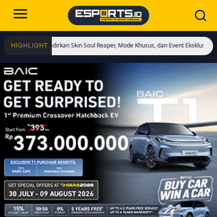
i! Hadirkan Skin Soul Reaper, Mode Khusus, dan Event Eksklusif!
Cristiano R
HIGHLIGHT