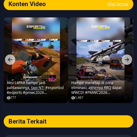
industri digital.
Konten Video
Lihat Semua
Aksi L4PAR hampir jadi
Hampir menetap di zona
pahlawannya, tapi NT! #esportsid
eliminasi, akhirnya RRQ dapat
#esports #pmwc2026
WWCD! #PMWC2026
#pubgmobile #teamrrq
#pubgmobile #teamrrq
777
1,487
Berita Terkait