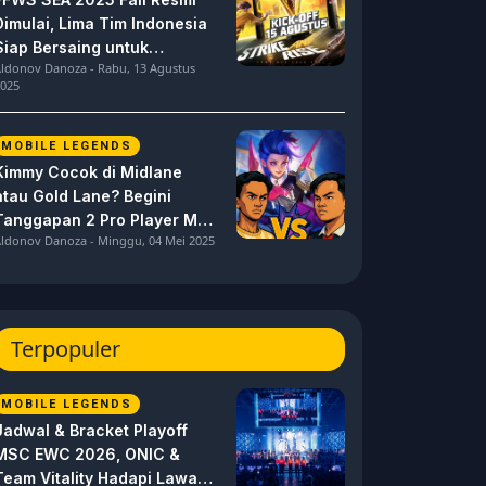
Dimulai, Lima Tim Indonesia
Siap Bersaing untuk
ldonov Danoza - Rabu, 13 Agustus
Dominasi
025
MOBILE LEGENDS
Kimmy Cocok di Midlane
atau Gold Lane? Begini
Tanggapan 2 Pro Player MPL
ldonov Danoza - Minggu, 04 Mei 2025
ID S15 ini
Terpopuler
MOBILE LEGENDS
Jadwal & Bracket Playoff
MSC EWC 2026, ONIC &
Team Vitality Hadapi Lawan