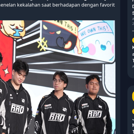
 menelan kekalahan saat berhadapan dengan favorit
A
2
A