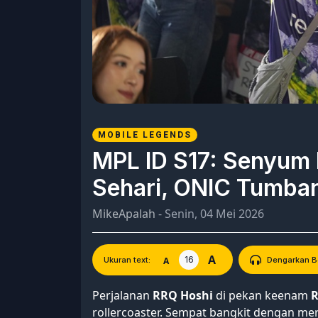
MOBILE LEGENDS
MPL ID S17: Senyum
Sehari, ONIC Tumban
MikeApalah
- Senin, 04 Mei 2026
A
16
A
Ukuran text:
Dengarkan Be
Perjalanan
RRQ Hoshi
di pekan keenam
R
rollercoaster. Sempat bangkit dengan m