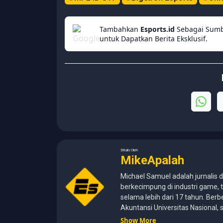
Tambahkan
Esports.id
Sebagai Sumb
untuk Dapatkan Berita Eksklusif.
Ditulis Oleh
MikeApalah
Michael Samuel adalah jurnalis d
berkecimpung di industri game, t
selama lebih dari 17 tahun. Berb
Akuntansi Universitas Nasional
kemampuan analisis dengan pen
Show More