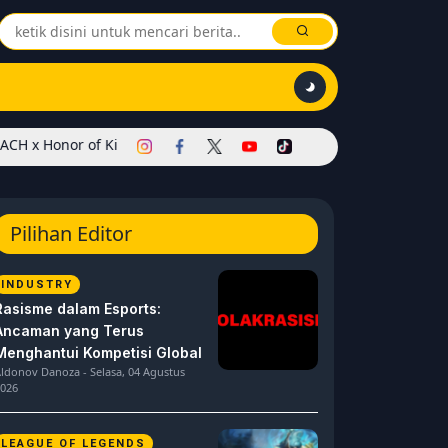
 Kings Dimulai! Hadirkan Skin Soul Reaper, Mode Khusus, dan Even
Pilihan Editor
INDUSTRY
Rasisme dalam Esports:
Ancaman yang Terus
Menghantui Kompetisi Global
ldonov Danoza - Selasa, 04 Agustus
026
LEAGUE OF LEGENDS