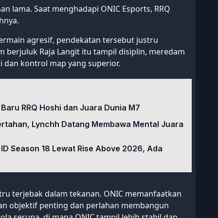
an lama. Saat menghadapi ONIC Esports, RRQ
hnya.
ain agresif, pendekatan tersebut justru
berjuluk Raja Langit itu tampil disiplin, meredam
pi dan kontrol map yang superior.
r Baru RRQ Hoshi dan Juara Dunia M7
 Bertahan, Lynchh Datang Membawa Mental Juara
ID Season 18 Lewat Rise Above 2026, Ada
stru terjebak dalam tekanan. ONIC memanfaatkan
an objektif penting dan perlahan membangun
a serupa, di mana ONIC tampil lebih stabil dan