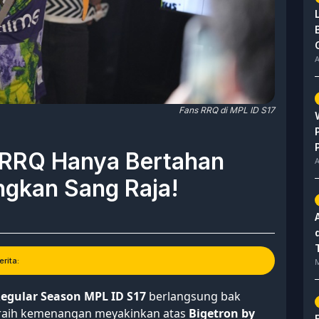
A
Fans RRQ di MPL ID S17
 RRQ Hanya Bertahan
A
gkan Sang Raja!
rita:
M
egular Season
MPL ID S17
berlangsung bak
eraih kemenangan meyakinkan atas
Bigetron by