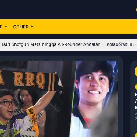
LE
OTHER
n Meta hingga All-Rounder Andalan
Kolaborasi BLEACH x Honor of
A
2