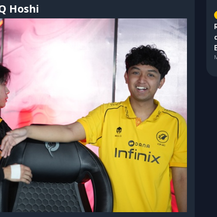
Q Hoshi
M