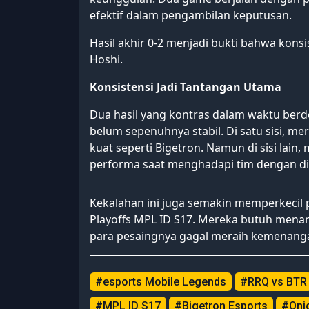
efektif dalam pengambilan keputusan.
Hasil akhir 0-2 menjadi bukti bahwa kon
Hoshi.
Konsistensi Jadi Tantangan Utama
Dua hasil yang kontras dalam waktu ber
belum sepenuhnya stabil. Di satu sisi,
kuat seperti Bigetron. Namun di sisi lai
performa saat menghadapi tim dengan disi
Kekalahan ini juga semakin memperkecil
Playoffs MPL ID S17. Mereka butuh menan
para pesaingnya gagal meraih kemenang
#esports Mobile Legends
#RRQ vs BTR
#MPL ID S17
#Bigetron Esports
#Oni