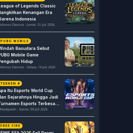
League of Legends Classic
Bangkitkan Kenangan Era
Garena Indonesia
ldonov Danoza - Jumat, 31 Juli 2026
PUBG MOBILE
Windah Basudara Sebut
PUBG Mobile Game
Pengubah Hidup
ldonov Danoza - Selasa, 14 Juli 2026
TEKKEN 8
Apa Itu Esports World Cup
dan Sejarahnya Hingga Jadi
Turnamen Esports Terbesar
ikeApalah - Kamis, 09 Juli 2026
di Dunia
FREE FIRE
FFWS SEA 2025 Fall Resmi