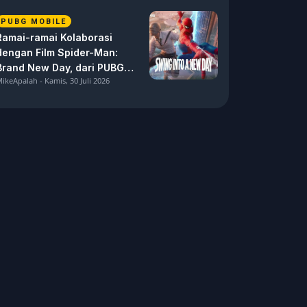
PUBG MOBILE
Ramai-ramai Kolaborasi
dengan Film Spider-Man:
Brand New Day, dari PUBG
ikeApalah - Kamis, 30 Juli 2026
Mobile hingga Marvel Rivals