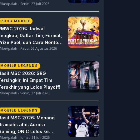
ikeApalah - Senin, 27 Juli 2026
Berat
PUBG MOBILE
PMWC 2026: Jadwal
Lengkap, Daftar Tim, Format,
Prize Pool, dan Cara Nonton
ikeApalah - Rabu, 05 Agustus 2026
PUBG MOBILE World Cup
MOBILE LEGENDS
Hasil MSC 2026: SRG
Tersingkir, Ini Empat Tim
Terakhir yang Lolos Playoff!
ikeApalah - Senin, 27 Juli 2026
MOBILE LEGENDS
Hasil MSC 2026: Menang
Dramatis atas Aurora
Gaming, ONIC Lolos ke
ikeApalah - Jumat, 31 Juli 2026
Semifinal!