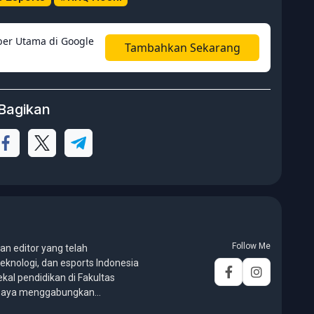
er Utama di Google
Tambahkan Sekarang
Bagikan
Follow Me
an editor yang telah
eknologi, dan esports Indonesia
ekal pendidikan di Fakultas
, saya menggabungkan
galaman panjang di dunia