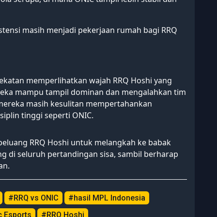
sistensi masih menjadi pekerjaan rumah bagi RRQ
dekatan memperlihatkan wajah RRQ Hoshi yang
 mereka mampu tampil dominan dan mengalahkan tim
n, mereka masih kesulitan mempertahankan
plin tinggi seperti ONIC.
 peluang RRQ Hoshi untuk melangkah ke babak
g di seluruh pertandingan sisa, sambil berharap
an.
#RRQ vs ONIC
#hasil MPL Indonesia
c Esports
#RRQ Hoshi