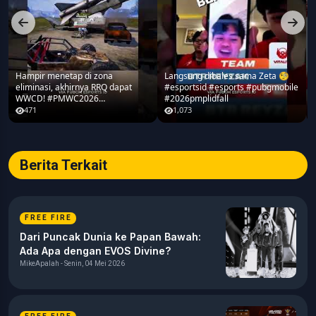
Hampir menetap di zona
Langsung dibales sama Zeta 🧐
eliminasi, akhirnya RRQ dapat
#esportsid #esports #pubgmobile
WWCD! #PMWC2026
#2026pmplidfall
#pubgmobile #teamrrq
471
1,073
Berita Terkait
FREE FIRE
Dari Puncak Dunia ke Papan Bawah:
Ada Apa dengan EVOS Divine?
MikeApalah - Senin, 04 Mei 2026