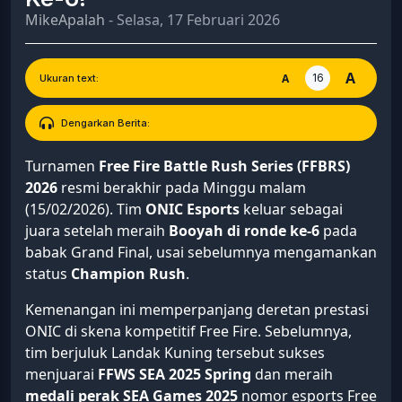
MikeApalah
- Selasa, 17 Februari 2026
A
16
A
Ukuran text:
Dengarkan Berita:
Turnamen
Free Fire Battle Rush Series (FFBRS)
2026
resmi berakhir pada Minggu malam
(15/02/2026). Tim
ONIC Esports
keluar sebagai
juara setelah meraih
Booyah di ronde ke-6
pada
babak Grand Final, usai sebelumnya mengamankan
status
Champion Rush
.
Kemenangan ini memperpanjang deretan prestasi
ONIC di skena kompetitif Free Fire. Sebelumnya,
tim berjuluk Landak Kuning tersebut sukses
menjuarai
FFWS SEA 2025 Spring
dan meraih
medali perak SEA Games 2025
nomor esports Free