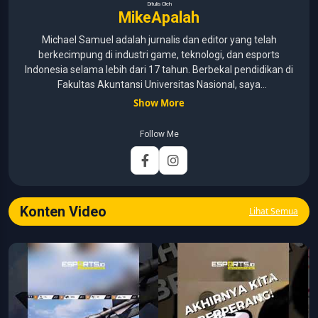
Ditulis Oleh
MikeApalah
Michael Samuel adalah jurnalis dan editor yang telah
berkecimpung di industri game, teknologi, dan esports
Indonesia selama lebih dari 17 tahun. Berbekal pendidikan di
Fakultas Akuntansi Universitas Nasional, saya
menggabungkan kemampuan analisis dengan pengalaman
Show More
panjang di dunia media digital. Sepanjang kariernya, Michael
pernah menangani berbagai peran, mulai dari reporter, editor,
Follow Me
marketing, business development, hingga Editor in Chief.
Fokus utamanya adalah menghadirkan tulisan yang
informatif, mendalam, dan mudah dipahami, khususnya
seputar game, esports, teknologi, serta perkembangan
industri digital.
Konten Video
Lihat Semua