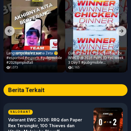
Langsung dibales sama Zeta 🧐
Cuma tim Tier S yang berhasil 2x
#esportsid #esports #pubgmobile
WWCD di 2026 PMPL ID Fall Week
#2026pmplidfall
3 Day 1 #pubgmobile
#2026pmplidfall
1,073
2,165
Berita Terkait
VALORANT
Valorant EWC 2026: RRQ dan Paper
Rex Tersingkir, 100 Thieves dan