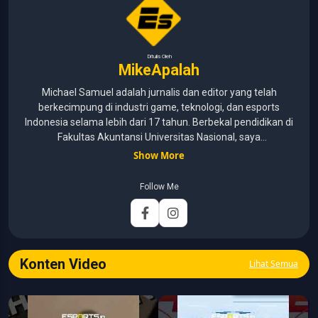
Ditulis Oleh
MikeApalah
Michael Samuel adalah jurnalis dan editor yang telah
berkecimpung di industri game, teknologi, dan esports
Indonesia selama lebih dari 17 tahun. Berbekal pendidikan di
Fakultas Akuntansi Universitas Nasional, saya
menggabungkan kemampuan analisis dengan pengalaman
Show More
panjang di dunia media digital. Sepanjang kariernya, Michael
pernah menangani berbagai peran, mulai dari reporter, editor,
Follow Me
marketing, business development, hingga Editor in Chief.
Fokus utamanya adalah menghadirkan tulisan yang
informatif, mendalam, dan mudah dipahami, khususnya
seputar game, esports, teknologi, serta perkembangan
industri digital.
Konten Video
Lihat Semua