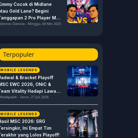
Kimmy Cocok di Midlane
atau Gold Lane? Begini
Tanggapan 2 Pro Player MPL
ldonov Danoza - Minggu, 04 Mei 2025
ID S15 ini
Terpopuler
MOBILE LEGENDS
Jadwal & Bracket Playoff
MSC EWC 2026, ONIC &
Team Vitality Hadapi Lawan
ikeApalah - Senin, 27 Juli 2026
Berat
MOBILE LEGENDS
Hasil MSC 2026: SRG
Tersingkir, Ini Empat Tim
Terakhir yang Lolos Playoff!