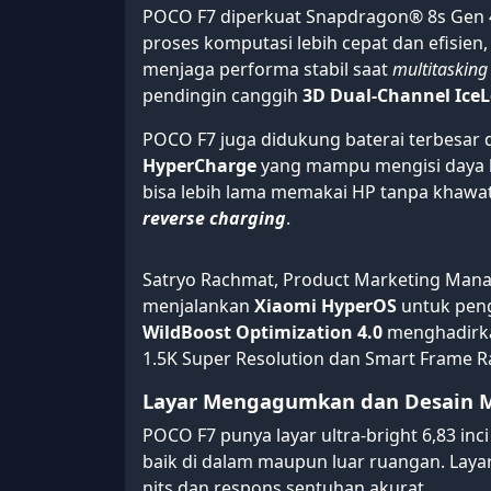
POCO F7 diperkuat Snapdragon® 8s Gen 
proses komputasi lebih cepat dan efisien
menjaga performa stabil saat
multitasking
pendingin canggih
3D Dual-Channel Ice
POCO F7 juga didukung baterai terbesar di 
HyperCharge
yang mampu mengisi daya h
bisa lebih lama memakai HP tanpa khawa
reverse charging
.
Satryo Rachmat, Product Marketing Man
menjalankan
Xiaomi HyperOS
untuk peng
WildBoost Optimization 4.0
menghadirka
1.5K Super Resolution dan Smart Frame R
Layar Mengagumkan dan Desain
POCO F7 punya layar ultra-bright 6,83 inci
baik di dalam maupun luar ruangan. Layar
nits dan respons sentuhan akurat.