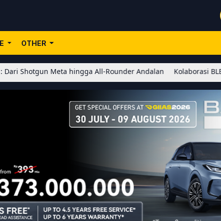
LE
OTHER
 Meta hingga All-Rounder Andalan
Kolaborasi BLEACH x Honor of