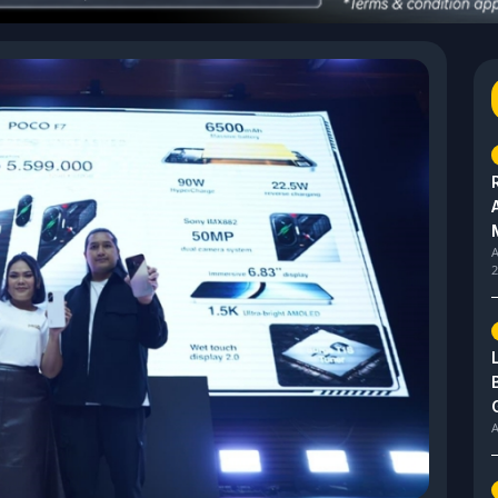
A
2
A