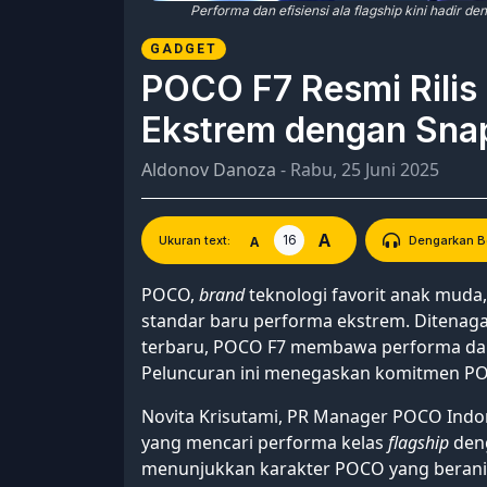
Performa dan efisiensi ala flagship kini hadir 
GADGET
POCO F7 Resmi Rilis
Ekstrem dengan Sna
Aldonov Danoza
- Rabu, 25 Juni 2025
A
16
A
Ukuran text:
Dengarkan Be
POCO,
brand
teknologi favorit anak muda,
standar baru performa ekstrem. Ditenag
terbaru, POCO F7 membawa performa dan 
Peluncuran ini menegaskan komitmen P
Novita Krisutami, PR Manager POCO Indo
yang mencari performa kelas
flagship
deng
menunjukkan karakter POCO yang berani 