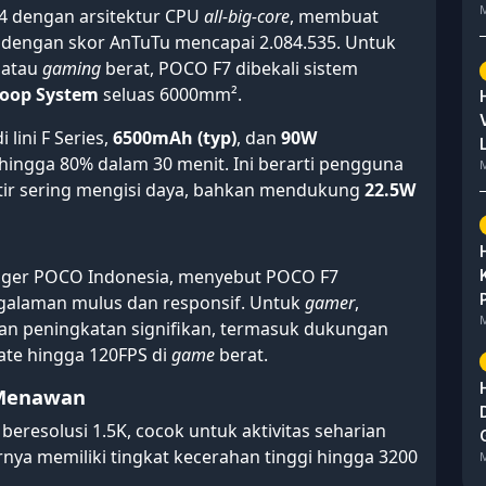
M
4 dengan arsitektur CPU
all-big-core
, membuat
, dengan skor AnTuTu mencapai 2.084.535. Untuk
atau
gaming
berat, POCO F7 dibekali sistem
Loop System
seluas 6000mm².
lini F Series,
6500mAh (typ)
, dan
90W
ingga 80% dalam 30 menit. Ini berarti pengguna
M
tir sering mengisi daya, bahkan mendukung
22.5W
ager POCO Indonesia, menyebut POCO F7
alaman mulus dan responsif. Untuk
gamer
,
M
n peningkatan signifikan, termasuk dukungan
ate hingga 120FPS di
game
berat.
 Menawan
 beresolusi 1.5K, cocok untuk aktivitas seharian
nya memiliki tingkat kecerahan tinggi hingga 3200
M