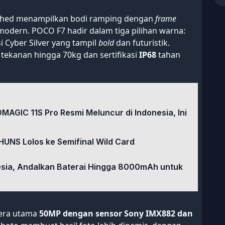
shed menampilkan bodi ramping dengan
frame
odern. POCO F7 hadir dalam tiga pilihan warna:
si Cyber Silver yang tampil
bold
dan futuristik.
tekanan hingga 70kg dan sertifikasi
IP68
tahan
DMAGIC 11S Pro Resmi Meluncur di Indonesia, Ini
HUNS Lolos ke Semifinal Wild Card
nesia, Andalkan Baterai Hingga 8000mAh untuk
mera utama
50MP dengan sensor Sony IMX882 dan