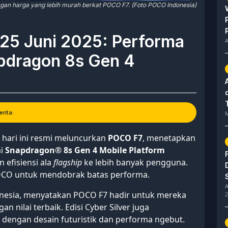
dengan harga yang lebih murah berkat POCO F7. (Foto POCO Indonesia)
 25 Juni 2025: Performa
A
pdragon 8s Gen 4
rita:
M
 hari ini resmi meluncurkan
POCO F7
, menetapkan
ai
Snapdragon® 8s Gen 4 Mobile Platform
efisiensi ala
flagship
ke lebih banyak pengguna.
OCO untuk mendobrak batas performa.
A
nesia, menyatakan POCO F7 hadir untuk mereka
2
an nilai terbaik. Edisi Cyber Silver juga
dengan desain futuristik dan performa ngebut.