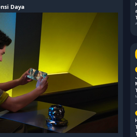
ensi Daya
A
M