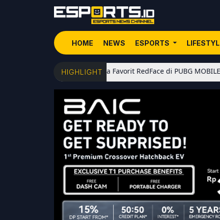
HOME
NEWS
ESPORTS
LIFESTY
5 Senjata Favorit RedFace di PUBG MOBILE: Dari Shotgun
HIGHLIGHT