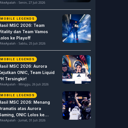
ikeApalah - Senin, 27 Juli 2026
MOBILE LEGENDS
Hasil MSC 2026: Team
Vitality dan Team Vamos
Lolos ke Playoff
ikeApalah - Sabtu, 25 Juli 2026
MOBILE LEGENDS
Hasil MSC 2026: Aurora
Kejutkan ONIC, Team Liquid
PH Tersingkir!
ikeApalah - Minggu, 26 Juli 2026
MOBILE LEGENDS
Hasil MSC 2026: Menang
Dramatis atas Aurora
Gaming, ONIC Lolos ke
ikeApalah - Jumat, 31 Juli 2026
Semifinal!