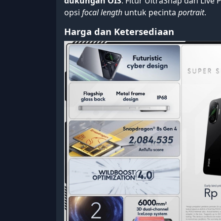
dukungan OIS
. Fitur UltraSnap dan Live
opsi
focal length
untuk pecinta
portrait
.
Harga dan Ketersediaan