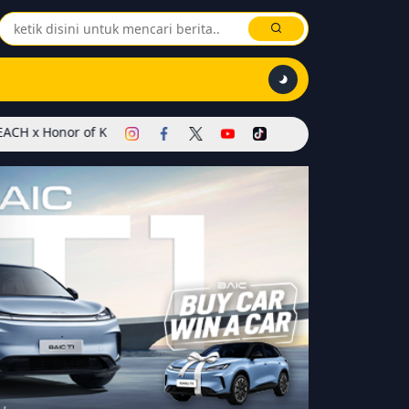
 Kings Dimulai! Hadirkan Skin Soul Reaper, Mode Khusus, dan Event