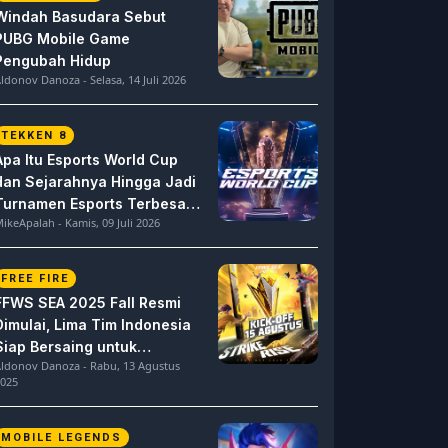
Windah Basudara Sebut
PUBG Mobile Game
Pengubah Hidup
ldonov Danoza - Selasa, 14 Juli 2026
TEKKEN 8
Apa Itu Esports World Cup
dan Sejarahnya Hingga Jadi
Turnamen Esports Terbesar
ikeApalah - Kamis, 09 Juli 2026
di Dunia
FREE FIRE
FFWS SEA 2025 Fall Resmi
Dimulai, Lima Tim Indonesia
Siap Bersaing untuk
ldonov Danoza - Rabu, 13 Agustus
Dominasi
025
MOBILE LEGENDS