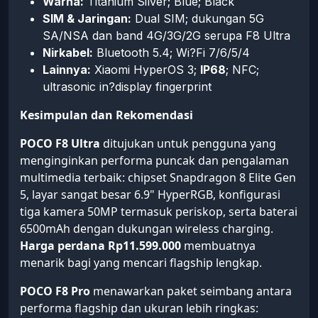
Warna:
Titanium Silver; Blue; Black
SIM & Jaringan:
Dual SIM; dukungan 5G
SA/NSA dan band 4G/3G/2G serupa F8 Ultra
Nirkabel:
Bluetooth 5.4; Wi?Fi 7/6/5/4
Lainnya:
Xiaomi HyperOS 3;
IP68
; NFC;
ultrasonic in?display fingerprint
Kesimpulan dan Rekomendasi
POCO F8 Ultra
ditujukan untuk pengguna yang
menginginkan performa puncak dan pengalaman
multimedia terbaik: chipset Snapdragon 8 Elite Gen
5, layar sangat besar 6.9" HyperRGB, konfigurasi
tiga kamera 50MP termasuk periskop, serta baterai
6500mAh dengan dukungan wireless charging.
Harga perdana Rp11.599.000
membuatnya
menarik bagi yang mencari flagship lengkap.
POCO F8 Pro
menawarkan paket seimbang antara
performa flagship dan ukuran lebih ringkas: