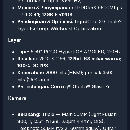
Performance up to 3.53GHz)
Memori & Penyimpanan:
LPDDR5X 9600Mbps
+ UFS 4.1;
12GB + 512GB
Pendinginan & Optimasi:
LiquidCool 3D Triple?
layer IceLoop; WildBoost Optimization
Layar
Tipe:
6.59" POCO HyperRGB AMOLED, 120Hz
Resolusi:
2510 × 1156;
12?bit, 68 miliar warna;
100% DCI?P3
Kecerahan:
2000 nits (HBM); puncak 3500
nits (25% area)
Perlindungan:
Corning® Gorilla® Glass 7i
Kamera
Belakang:
Triple — Main 50MP (Light Fusion
800, 1/1.55", f/1.88, 2.0μm 4?in?1, OIS),
Telephoto 50MP (f/2.2, 60mm equiv.), Ultra?