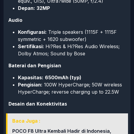
equiv., OIS), Ultra?wide (50MP, f/2.4)
Depan:
32MP
Audio
Konfigurasi:
Triple speakers (1115F + 1115F
symmetric + 1620 subwoofer)
Sertifikasi:
Hi?Res & Hi?Res Audio Wireless;
Dolby Atmos; Sound by Bose
Baterai dan Pengisian
Kapasitas:
6500mAh (typ)
Pengisian:
100W HyperCharge; 50W wireless
HyperCharge; reverse charging up to 22.5W
Desain dan Konektivitas
Baca Juga :
POCO F8 Ultra Kembali Hadir di Indonesia,