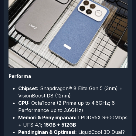
Performa
Chipset:
Snapdragon® 8 Elite Gen 5 (3nm) +
VisionBoost D8 (12nm)
CPU:
Octa?core (2 Prime up to 4.6GHz; 6
Performance up to 3.6GHz)
Memori & Penyimpanan:
LPDDR5X 9600Mbps
+ UFS 4.1;
16GB + 512GB
Pendinginan & Optimasi:
LiquidCool 3D Dual?