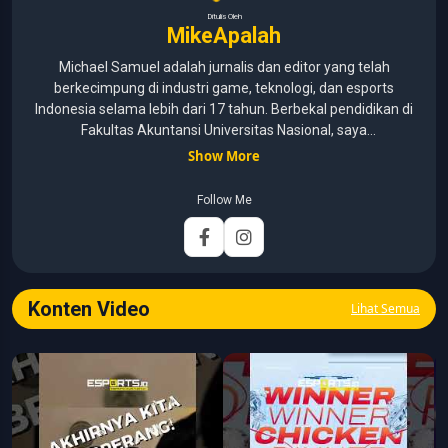
Ditulis Oleh
MikeApalah
Michael Samuel adalah jurnalis dan editor yang telah
berkecimpung di industri game, teknologi, dan esports
Indonesia selama lebih dari 17 tahun. Berbekal pendidikan di
Fakultas Akuntansi Universitas Nasional, saya
menggabungkan kemampuan analisis dengan pengalaman
Show More
panjang di dunia media digital. Sepanjang kariernya, Michael
pernah menangani berbagai peran, mulai dari reporter, editor,
Follow Me
marketing, business development, hingga Editor in Chief.
Fokus utamanya adalah menghadirkan tulisan yang
informatif, mendalam, dan mudah dipahami, khususnya
seputar game, esports, teknologi, serta perkembangan
industri digital.
Konten Video
Lihat Semua