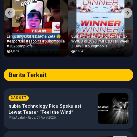
Langsung dibales sama Zeta 🧐
Cuma tim Tier S yang berhasil 2x
#esportsid #esports #pubgmobile
WWCD di 2026 PMPL ID Fall Week
#2026pmplidfall
3 Day 1 #pubgmobile
#2026pmplidfall
1,070
2,164
Berita Terkait
GADGET
nubia Technology Picu Spekulasi
Lewat Teaser “Feel the Wind”
MikeApalah - Rabu, 01 April 2026