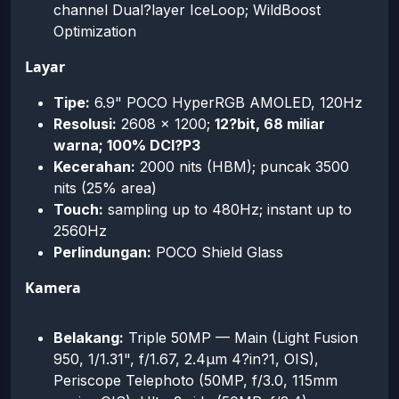
channel Dual?layer IceLoop; WildBoost
Optimization
Layar
Tipe:
6.9" POCO HyperRGB AMOLED, 120Hz
Resolusi:
2608 × 1200;
12?bit, 68 miliar
warna; 100% DCI?P3
Kecerahan:
2000 nits (HBM); puncak 3500
nits (25% area)
Touch:
sampling up to 480Hz; instant up to
2560Hz
Perlindungan:
POCO Shield Glass
Kamera
Belakang:
Triple 50MP — Main (Light Fusion
950, 1/1.31", f/1.67, 2.4μm 4?in?1, OIS),
Periscope Telephoto (50MP, f/3.0, 115mm