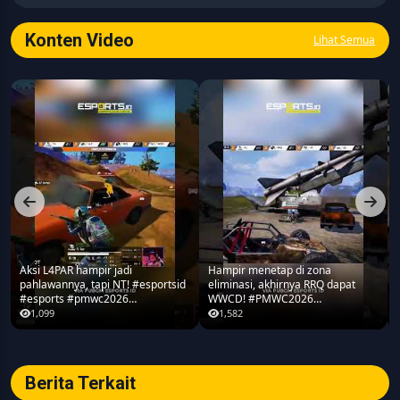
seputar game, esports, teknologi, serta perkembangan
industri digital.
Konten Video
Lihat Semua
Aksi L4PAR hampir jadi
Hampir menetap di zona
pahlawannya, tapi NT! #esportsid
eliminasi, akhirnya RRQ dapat
#esports #pmwc2026
WWCD! #PMWC2026
#pubgmobile #teamrrq
#pubgmobile #teamrrq
1,099
1,582
Berita Terkait