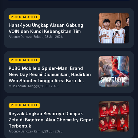
PUBG MOBILE
Hans4you Ungkap Alasan Gabung
VOIN dan Kunci Kebangkitan Tim
Aldonov Danoza - Selasa, 28 Juli 2026
PUBG MOBILE
PUBG Mobile x Spider-Man: Brand
New Day Resmi Diumumkan, Hadirkan
Web Shooter hingga Area Baru di
Erangel
MikeApalah - Minggu, 26 Juli 2026
PUBG MOBILE
Reyzak Ungkap Besarnya Dampak
Zeta di Bigetron, Akui Chemistry Cepat
Terbentuk
Aldonov Danoza - Kamis, 23 Juli 2026