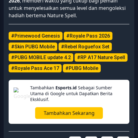
2026
, memberi waktu yang cukup bagi pemain
untuk menyelesaikan semua level dan mengoleksi
hadiah bertema Nature Spell.
#Primewood Genesis
#Royale Pass 2026
#Skin PUBG Mobile
#Rebel Roguefox Set
#PUBG MOBILE update 4.2
#RP A17 Nature Spell
#Royale Pass Ace 17
#PUBG Mobile
Tambahkan
Esports.id
Sebagai Sumber
Utama di Google untuk Dapatkan Berita
Eksklusif.
Tambahkan Sekarang