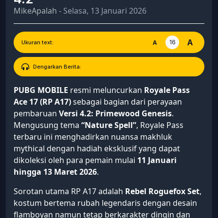
MikeApalah
- Selasa, 13 Januari 2026
A
16
A
Ukuran text:
Dengarkan Berita:
PUBG MOBILE
resmi meluncurkan
Royale Pass
Ace 17 (RP A17)
sebagai bagian dari perayaan
pembaruan
Versi 4.2: Primewood Genesis
.
Mengusung tema
“Nature Spell”
, Royale Pass
terbaru ini menghadirkan nuansa makhluk
mythical dengan hadiah eksklusif yang dapat
dikoleksi oleh para pemain mulai
11 Januari
hingga 13 Maret 2026
.
Sorotan utama RP A17 adalah
Rebel Roguefox Set
,
kostum bertema rubah legendaris dengan desain
flamboyan namun tetap berkarakter dingin dan