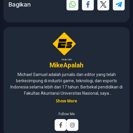
Bagikan
Ditulis Oleh
MikeApalah
Michael Samuel adalah jurnalis dan editor yang telah
berkecimpung di industri game, teknologi, dan esports
Indonesia selama lebih dari 17 tahun. Berbekal pendidikan di
Fakultas Akuntansi Universitas Nasional, saya
menggabungkan kemampuan analisis dengan pengalaman
Show More
panjang di dunia media digital. Sepanjang kariernya, Michael
pernah menangani berbagai peran, mulai dari reporter, editor,
Follow Me
marketing, business development, hingga Editor in Chief.
Fokus utamanya adalah menghadirkan tulisan yang
informatif, mendalam, dan mudah dipahami, khususnya