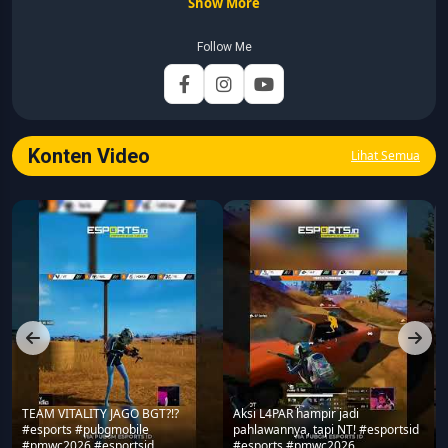
Show More
Pelita Harapan (2015–2020) dengan pemahaman mendalam
mengenai kaidah jurnalistik, etika media, verifikasi informasi,
Follow Me
dan teknik penulisan profesional. Berfokus pada
pengembangan konten yang mengutamakan akurasi,
relevansi, dan analisis mendalam. Memastikan artikel
dikembangkan melalui riset data turnamen, analisis strategi
gameplay, serta verifikasi informasi guna menyajikan liputan
Konten Video
Lihat Semua
esports yang tajam dan berbobot bagi pembaca. Berbagai
topik yang menjadi fokus utama meliputi industri esports
(khususnya kompetisi profesional seperti MPL Indonesia),
analisis taktis dan meta game mobile, perkembangan industri
gaming, teknologi, media digital, hingga dinamika komunitas
gamers di Indonesia.
TEAM VITALITY JAGO BGT?!?
Aksi L4PAR hampir jadi
#esports #pubgmobile
pahlawannya, tapi NT! #esportsid
#pmwc2026 #esportsid
#esports #pmwc2026