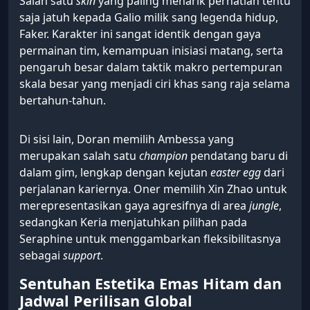
Salah satu
skin
yang paling menarik perhatian tentu
saja jatuh kepada Galio milik sang legenda hidup,
Faker. Karakter ini sangat identik dengan gaya
permainan tim, kemampuan inisiasi matang, serta
pengaruh besar dalam taktik makro pertempuran
skala besar yang menjadi ciri khas sang raja selama
bertahun-tahun.
Di sisi lain, Doran memilih Ambessa yang
merupakan salah satu
champion
pendatang baru di
dalam gim, lengkap dengan kejutan
easter egg
dari
perjalanan kariernya. Oner memilih Xin Zhao untuk
merepresentasikan gaya agresifnya di area
jungle
,
sedangkan Keria menjatuhkan pilihan pada
Seraphine untuk menggambarkan fleksibilitasnya
sebagai
support
.
Sentuhan Estetika Emas Hitam dan
Jadwal Perilisan Global