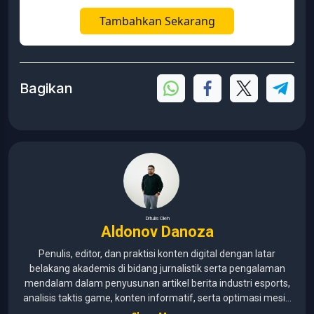
Tambahkan Sekarang
Bagikan
Ditulis Oleh
Aldonov Danoza
Penulis, editor, dan praktisi konten digital dengan latar
belakang akademis di bidang jurnalistik serta pengalaman
mendalam dalam penyusunan artikel berita industri esports,
analisis taktis game, konten informatif, serta optimasi mesin
pencari (SEO) untuk audiens media digital. Lulusan Universitas