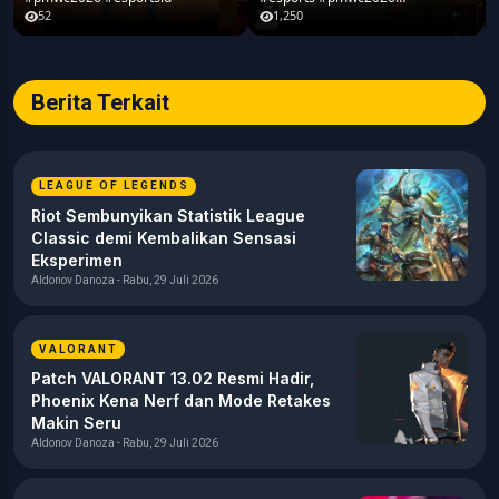
#pubgmobile #teamrrq
52
1,250
Berita Terkait
LEAGUE OF LEGENDS
Riot Sembunyikan Statistik League
Classic demi Kembalikan Sensasi
Eksperimen
Aldonov Danoza - Rabu, 29 Juli 2026
VALORANT
Patch VALORANT 13.02 Resmi Hadir,
Phoenix Kena Nerf dan Mode Retakes
Makin Seru
Aldonov Danoza - Rabu, 29 Juli 2026