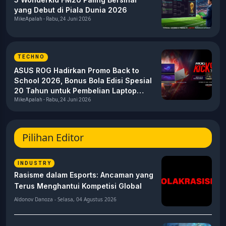
yang Debut di Piala Dunia 2026
MikeApalah - Rabu, 24 Juni 2026
TECHNO
ASUS ROG Hadirkan Promo Back to
School 2026, Bonus Bola Edisi Spesial
20 Tahun untuk Pembelian Laptop
Gaming
MikeApalah - Rabu, 24 Juni 2026
Pilihan Editor
INDUSTRY
Rasisme dalam Esports: Ancaman yang
Terus Menghantui Kompetisi Global
Aldonov Danoza - Selasa, 04 Agustus 2026