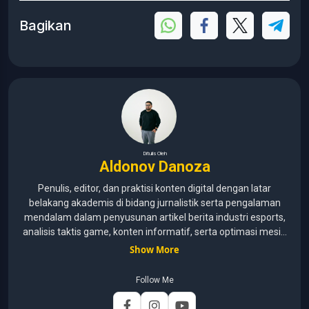
Bagikan
Ditulis Oleh
Aldonov Danoza
Penulis, editor, dan praktisi konten digital dengan latar
belakang akademis di bidang jurnalistik serta pengalaman
mendalam dalam penyusunan artikel berita industri esports,
analisis taktis game, konten informatif, serta optimasi mesin
pencari (SEO) untuk audiens media digital. Lulusan Universitas
Show More
Pelita Harapan (2015–2020) dengan pemahaman mendalam
mengenai kaidah jurnalistik, etika media, verifikasi informasi,
Follow Me
dan teknik penulisan profesional. Berfokus pada
pengembangan konten yang mengutamakan akurasi,