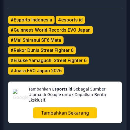
#Esports Indonesia
#esports id
#Guinness World Records EVO Japan
#Mai Shiranui SF6 Meta
#Rekor Dunia Street Fighter 6
#Eisuke Yamaguchi Street Fighter 6
#Juara EVO Japan 2026
Tambahkan
Esports.id
Sebagai Sumber
Utama di Google untuk Dapatkan Berita
Eksklusif.
Tambahkan Sekarang