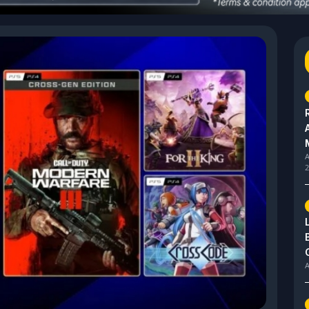
A
2
A