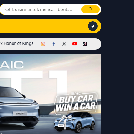
ngs Dimulai! Hadirkan Skin Soul Reaper, Mode Khusus, dan Event Ek