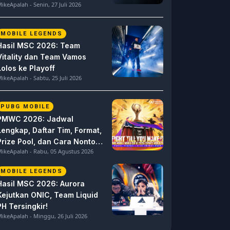
ikeApalah - Senin, 27 Juli 2026
MOBILE LEGENDS
Hasil MSC 2026: Team
Vitality dan Team Vamos
Lolos ke Playoff
ikeApalah - Sabtu, 25 Juli 2026
PUBG MOBILE
PMWC 2026: Jadwal
Lengkap, Daftar Tim, Format,
Prize Pool, dan Cara Nonton
ikeApalah - Rabu, 05 Agustus 2026
PUBG MOBILE World Cup
MOBILE LEGENDS
Hasil MSC 2026: Aurora
Kejutkan ONIC, Team Liquid
PH Tersingkir!
ikeApalah - Minggu, 26 Juli 2026