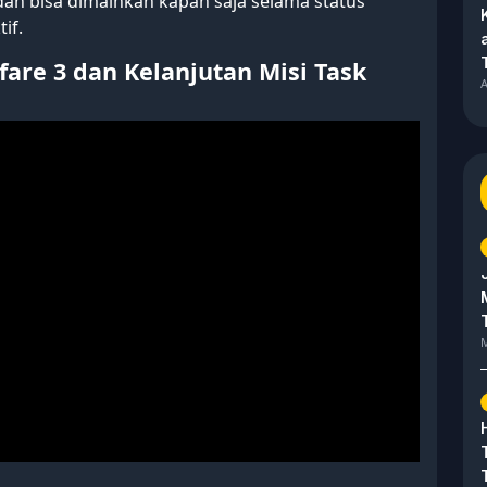
n bisa dimainkan kapan saja selama status
if.
are 3 dan Kelanjutan Misi Task
A
M