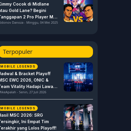
Kimmy Cocok di Midlane
atau Gold Lane? Begini
Tanggapan 2 Pro Player MPL
ldonov Danoza - Minggu, 04 Mei 2025
ID S15 ini
Terpopuler
MOBILE LEGENDS
Jadwal & Bracket Playoff
MSC EWC 2026, ONIC &
Team Vitality Hadapi Lawan
ikeApalah - Senin, 27 Juli 2026
Berat
MOBILE LEGENDS
Hasil MSC 2026: SRG
Tersingkir, Ini Empat Tim
Terakhir yang Lolos Playoff!