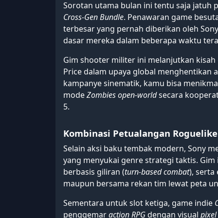
Sorotan utama bulan ini tentu saja jatuh
Cross-Gen Bundle
. Penawaran game besutan
terbesar yang pernah diberikan oleh Son
dasar mereka dalam beberapa waktu terak
Gim shooter militer ini melanjutkan kisah
Price dalam upaya global menghentikan a
kampanye sinematik, kamu bisa menikm
mode
Zombies open-world
secara kooperati
5.
Kombinasi Petualangan Roguelike 
Selain aksi baku tembak modern, Sony 
yang menyukai genre strategi taktis. G
berbasis giliran (
turn-based combat
), serta
maupun bersama rekan tim lewat peta uni
Sementara untuk slot ketiga, game indie
penggemar
action RPG
dengan visual
pixel