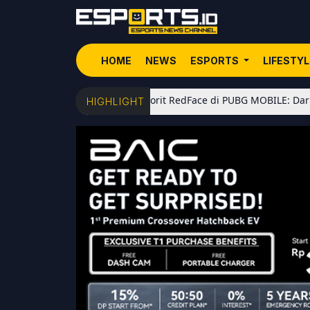
HOME
NEWS
ESPORTS
LIFESTY
5 Senjata Favorit RedFace di PUBG MOBILE: Dari Shotgun Me
HIGHLIGHT