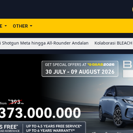
LE
OTHER
ta hingga All-Rounder Andalan
Kolaborasi BLEACH x Honor of Ki