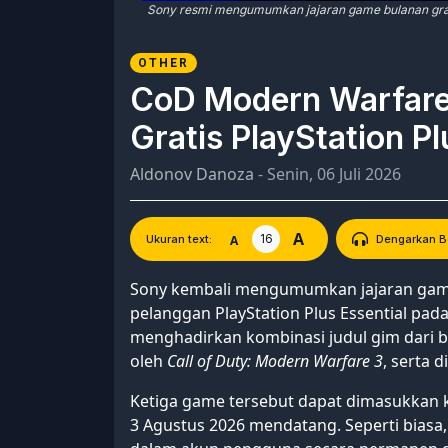
Sony resmi mengumumkan jajaran game bulanan gratis 
OTHER
CoD Modern Warfare
Gratis PlayStation Pl
Aldonov Danoza
- Senin, 06 Juli 2026
A
16
A
Ukuran text:
Dengarkan Be
Sony kembali mengumumkan jajaran game 
pelanggan PlayStation Plus Essential pada 
menghadirkan kombinasi judul gim dari b
oleh
Call of Duty: Modern Warfare 3
, serta 
Ketiga game tersebut dapat dimasukkan ke 
3 Agustus 2026 mendatang. Seperti biasa,