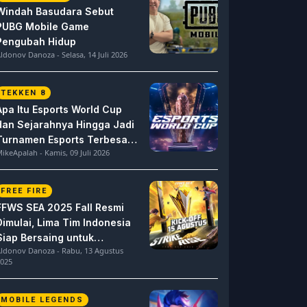
Windah Basudara Sebut
PUBG Mobile Game
Pengubah Hidup
ldonov Danoza - Selasa, 14 Juli 2026
TEKKEN 8
Apa Itu Esports World Cup
dan Sejarahnya Hingga Jadi
Turnamen Esports Terbesar
ikeApalah - Kamis, 09 Juli 2026
di Dunia
FREE FIRE
FFWS SEA 2025 Fall Resmi
Dimulai, Lima Tim Indonesia
Siap Bersaing untuk
ldonov Danoza - Rabu, 13 Agustus
Dominasi
025
MOBILE LEGENDS