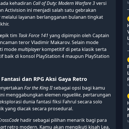
 pada kehadiran
Call of Duty: Modern Warfare 3
versi
M
 Activision ini menjadi salah satu gebrakan
y melalui layanan berlangganan bulanan tingkat
hir.
 epik tim
Task Force 141
yang dipimpin oleh Captain
ncaman teror Vladimir Makarov. Selain mode
M
ati mode
multiplayer
kompetitif di peta klasik serta
f baik di konsol PlayStation 4 maupun PlayStation
Fantasi dan RPG Aksi Gaya Retro
M
menyertakan
For the King II
sebagai opsi bagi kamu
im ini menggabungkan elemen
roguelike
, pertarungan
 eksplorasi dunia fantasi fiksi Fahrul secara solo
k yang diacak secara prosedural.
CrossCode
hadir sebagai pilihan menarik bagi para
M
 art
retro modern. Kamu akan mengikuti kisah Lea,