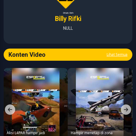
Ditulis Oleh
Billy Rifki
NULL
Konten Video
Lihat Semua
Aksi L4PAR hampir jadi
Hampir menetap di zona