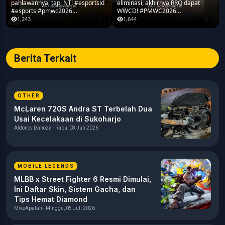
pahlawannya, tapi NT! #esportsid
eliminasi, akhirnya RRQ dapat
#esports #pmwc2026
WWCD! #PMWC2026
#pubgmobile #teamrrq
#pubgmobile #teamrrq
1,243
1,644
Berita Terkait
OTHER
McLaren 720S Andra ST Terbelah Dua
Usai Kecelakaan di Sukoharjo
Aldonov Danoza - Rabu, 08 Juli 2026
MOBILE LEGENDS
MLBB x Street Fighter 6 Resmi Dimulai,
Ini Daftar Skin, Sistem Gacha, dan
Tips Hemat Diamond
MikeApalah - Minggu, 05 Juli 2026