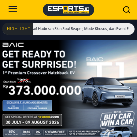
gs Dimulai! Hadirkan Skin Soul Reaper, Mode Khusus, dan Event Eksklusif!
Cri
HIGHLIGHT