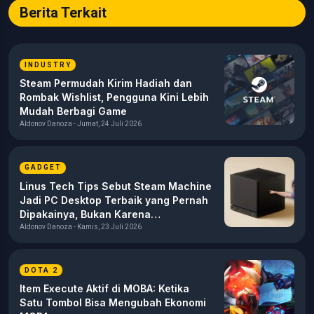
esports yang tajam dan berbobot bagi pembaca. Berbagai
Berita Terkait
topik yang menjadi fokus utama meliputi industri esports
(khususnya kompetisi profesional seperti MPL Indonesia),
analisis taktis dan meta game mobile, perkembangan industri
INDUSTRY
gaming, teknologi, media digital, hingga dinamika komunitas
gamers di Indonesia.
Steam Permudah Kirim Hadiah dan
Rombak Wishlist, Pengguna Kini Lebih
Mudah Berbagi Game
Aldonov Danoza - Jumat, 24 Juli 2026
GADGET
Linus Tech Tips Sebut Steam Machine
Jadi PC Desktop Terbaik yang Pernah
Dipakainya, Bukan Karena
Performanya
Aldonov Danoza - Kamis, 23 Juli 2026
DOTA 2
Item Execute Aktif di MOBA: Ketika
Satu Tombol Bisa Mengubah Ekonomi