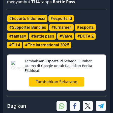
menyambut
TI14
tanpa
Battle Pass
.
#Esports Indonesia
#esports id
#Supporter Bundles
#turnamen
#esports
#fantasy
#battle pass
#Valve
#DOTA 2
#TI14
#The International 2025
Tambahkan
Esports.id
Sebagai Sumber
Utama di Google untuk Dapatkan Berita
Eksklusif.
Tambahkan Sekarang
Bagikan