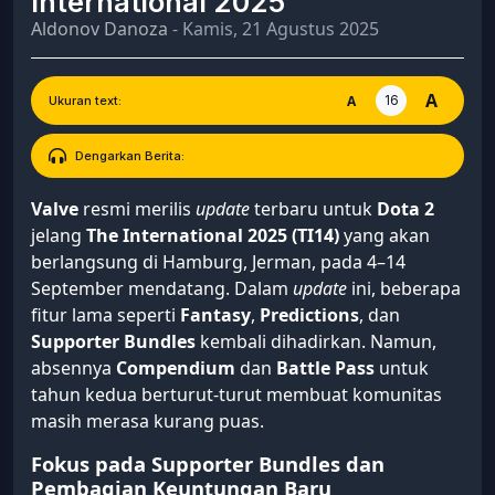
International 2025
Aldonov Danoza
- Kamis, 21 Agustus 2025
A
16
A
Ukuran text:
Dengarkan Berita:
Valve
resmi merilis
update
terbaru untuk
Dota 2
jelang
The International 2025 (TI14)
yang akan
berlangsung di Hamburg, Jerman, pada 4–14
September mendatang. Dalam
update
ini, beberapa
fitur lama seperti
Fantasy
,
Predictions
, dan
Supporter Bundles
kembali dihadirkan. Namun,
absennya
Compendium
dan
Battle Pass
untuk
tahun kedua berturut-turut membuat komunitas
masih merasa kurang puas.
Fokus pada Supporter Bundles dan
Pembagian Keuntungan Baru