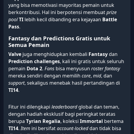
yang bisa memotivasi mayoritas pemain untuk
berkontribusi. Hal ini berpotensi membuat
prize
pool
TI
lebih kecil dibanding era kejayaan
Battle
Pass
.
Fantasy dan Predictions Gratis untuk
Semua Pemain
Valve
juga menghidupkan kembali
Fantasy
dan
Prediction challenges
, kali ini gratis untuk seluruh
pemain
Dota 2
.
Fans
bisa menyusun
roster fantasy
mereka sendiri dengan memilih
core
,
mid
, dan
support
, sekaligus menebak hasil pertandingan di
TI14
.
Fitur ini dilengkapi
leaderboard
global dan teman,
dengan hadiah eksklusif bagi peringkat teratas
berupa
Tyrian Regalia
, koleksi
Immortal
bertema
TI14
.
Item
ini bersifat
account-locked
dan tidak bisa