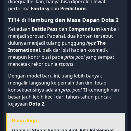
diperjualbelikan, hanya bisa diperoleh lewat
performa
Fantasy
dan
Predictions
.
TI14 di Hamburg dan Masa Depan Dota 2
Ketiadaan
Battle Pass
dan
Compendium
kembali
menjadi sorotan. Padahal, dua konten tersebut
dulunya menjadi tulang punggung
hype
The
International
, baik dari sisi hadiah kosmetik
maupun kontribusi pada
prize pool
yang sempat
mencetak rekor dunia
esports
.
Dengan model baru ini, uang lebih banyak
mengalir langsung ke pemain dan tim, tetapi
konsekuensinya adalah
prize pool
TI
kemungkinan
besar jauh lebih kecil dari tahun-tahun puncak
kejayaan
Dota 2
.
Baca Juga :
Game di Steam Seharga Rp3 Juta Ini Sempat