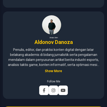
Ditulis Oleh
Aldonov Danoza
Penulis, editor, dan praktisi konten digital dengan latar
belakang akademis di bidang jurnalistik serta pengalaman
mendalam dalam penyusunan artikel berita industri esports,
analisis taktis game, konten informatif, serta optimasi mesin
pencari (SEO) untuk audiens media digital. Lulusan Universitas
Show More
Pelita Harapan (2015–2020) dengan pemahaman mendalam
mengenai kaidah jurnalistik, etika media, verifikasi informasi,
Follow Me
dan teknik penulisan profesional. Berfokus pada
pengembangan konten yang mengutamakan akurasi,
relevansi, dan analisis mendalam. Memastikan artikel
dikembangkan melalui riset data turnamen, analisis strategi
gameplay, serta verifikasi informasi guna menyajikan liputan