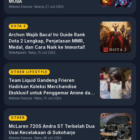
MOBA
Aldonov Danoza - Selasa, 21 Juli 2026
DOTA 2
Archon Wajib Baca! Ini Guide Rank
Dota 2 Lengkap, Penjelasan MMR,
Medal, dan Cara Naik ke Immortal!
MikeApalah - Rabu, 15 Juli 2026
OTHER LIFESTYLE
Team Liquid Gandeng Frieren
Hadirkan Koleksi Merchandise
Eksklusif untuk Penggemar Anime dan
Esports
Aldonov Danoza - Rabu, 15 Juli 2026
OTHER
McLaren 720S Andra ST Terbelah Dua
Usai Kecelakaan di Sukoharjo
Aldonov Danoza - Rabu, 08 Juli 2026