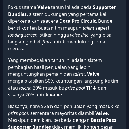
Fokus utama
Valve
tahun ini ada pada
Supporter
Bundles
, sistem dukungan yang pertama kali
diperkenalkan saat era
Dota Pro Circuit
. Bundel
berisi konten buatan tim maupun
talent
seperti
loading screen
, stiker, hingga
voice line
, yang bisa
langsung dibeli
fans
untuk mendukung idola
mereka.
Yang membedakan tahun ini adalah sistem
pembagian hasil penjualan yang lebih
menguntungkan pemain dan
talent
.
Valve
mengalokasikan 50% keuntungan langsung ke tim
atau
talent
, 30% masuk ke
prize pool
TI14
, dan
sisanya 20% untuk
Valve
.
Biasanya, hanya 25% dari penjualan yang masuk ke
prize pool
, sementara mayoritas diambil
Valve
.
Meskipun demikian, berbeda dengan
Battle Pass
,
Supporter Bundles
tidak memiliki konten besar