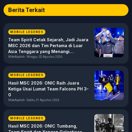
Berita Terkait
MOBILE LEGENDS
Team Spirit Cetak Sejarah, Jadi Juara
MSC 2026 dan Tim Pertama di Luar
Asia Tenggara yang Menangi
Turnamen Internasional MLBB
MikeApalah - Minggu, 02 Agustus 2026
MOBILE LEGENDS
Hasil MSC 2026: ONIC Raih Juara
Ketiga Usai Lumat Team Falcons PH 3-
0
MikeApalah - Sabtu, 01 Agustus 2026
MOBILE LEGENDS
Hasil MSC 2026: ONIC Tumbang,
Team Spirit dan Yangon Galacticos