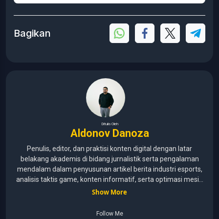
Bagikan
Ditulis Oleh
Aldonov Danoza
Penulis, editor, dan praktisi konten digital dengan latar
belakang akademis di bidang jurnalistik serta pengalaman
mendalam dalam penyusunan artikel berita industri esports,
analisis taktis game, konten informatif, serta optimasi mesin
pencari (SEO) untuk audiens media digital. Lulusan Universitas
Show More
Pelita Harapan (2015–2020) dengan pemahaman mendalam
mengenai kaidah jurnalistik, etika media, verifikasi informasi,
Follow Me