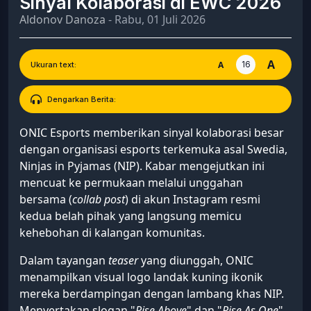
Sinyal Kolaborasi di EWC 2026
Aldonov Danoza
- Rabu, 01 Juli 2026
A
16
A
Ukuran text:
Dengarkan Berita:
ONIC Esports memberikan sinyal kolaborasi besar
dengan organisasi esports terkemuka asal Swedia,
Ninjas in Pyjamas (NIP). Kabar mengejutkan ini
mencuat ke permukaan melalui unggahan
bersama (
collab post
) di akun Instagram resmi
kedua belah pihak yang langsung memicu
kehebohan di kalangan komunitas.
Dalam tayangan
teaser
yang diunggah, ONIC
menampilkan visual logo landak kuning ikonik
mereka berdampingan dengan lambang khas NIP.
Menyertakan slogan "
Rise Above
" dan "
Rise As One
",